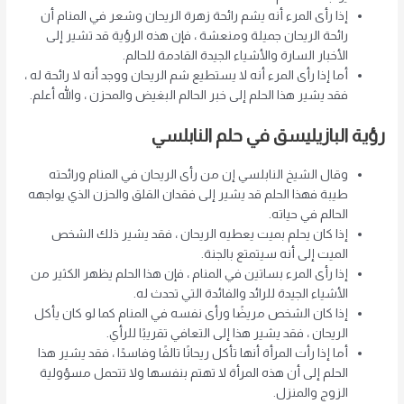
إذا رأى المرء أنه يشم رائحة زهرة الريحان وشعر في المنام أن
رائحة الريحان جميلة ومنعشة ، فإن هذه الرؤية قد تشير إلى
الأخبار السارة والأشياء الجيدة القادمة للحالم.
أما إذا رأى المرء أنه لا يستطيع شم الريحان ووجد أنه لا رائحة له ،
فقد يشير هذا الحلم إلى خبر الحالم البغيض والمحزن ، والله أعلم.
رؤية البازيليسق في حلم النابلسي
وقال الشيخ النابلسي إن من رأى الريحان في المنام ورائحته
طيبة فهذا الحلم قد يشير إلى فقدان القلق والحزن الذي يواجهه
الحالم في حياته.
إذا كان يحلم بميت يعطيه الريحان ، فقد يشير ذلك الشخص
الميت إلى أنه سيتمتع بالجنة.
إذا رأى المرء بساتين في المنام ، فإن هذا الحلم يظهر الكثير من
الأشياء الجيدة للرائد والفائدة التي تحدث له.
إذا كان الشخص مريضًا ورأى نفسه في المنام كما لو كان يأكل
الريحان ، فقد يشير هذا إلى التعافي تقريبًا للرأي.
أما إذا رأت المرأة أنها تأكل ريحانًا تالفًا وفاسدًا ، فقد يشير هذا
الحلم إلى أن هذه المرأة لا تهتم بنفسها ولا تتحمل مسؤولية
الزوج والمنزل.