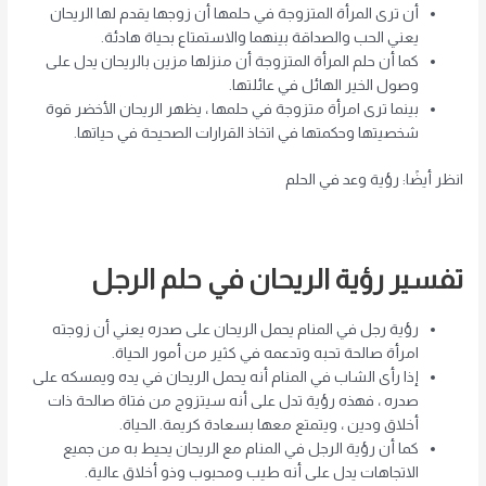
أن ترى المرأة المتزوجة في حلمها أن زوجها يقدم لها الريحان
يعني الحب والصداقة بينهما والاستمتاع بحياة هادئة.
كما أن حلم المرأة المتزوجة أن منزلها مزين بالريحان يدل على
وصول الخير الهائل في عائلتها.
بينما ترى امرأة متزوجة في حلمها ، يظهر الريحان الأخضر قوة
شخصيتها وحكمتها في اتخاذ القرارات الصحيحة في حياتها.
انظر أيضًا: رؤية وعد في الحلم
تفسير رؤية الريحان في حلم الرجل
رؤية رجل في المنام يحمل الريحان على صدره يعني أن زوجته
امرأة صالحة تحبه وتدعمه في كثير من أمور الحياة.
إذا رأى الشاب في المنام أنه يحمل الريحان في يده ويمسكه على
صدره ، فهذه رؤية تدل على أنه سيتزوج من فتاة صالحة ذات
أخلاق ودين ، ويتمتع معها بسعادة كريمة. الحياة.
كما أن رؤية الرجل في المنام مع الريحان يحيط به من جميع
الاتجاهات يدل على أنه طيب ومحبوب وذو أخلاق عالية.