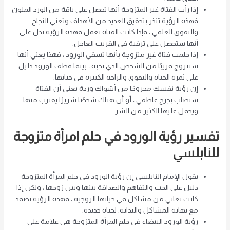
إذا رأت الفتاة غير المتزوجة أنها تحصل على باقة من الورد الملون
فهذه الرؤية تنذر بتحقيق العديد من الأهداف وتعني النجاح
والتفوق العلمي ، فإذا كانت الفتاة تعمل فهذه الرؤية تدل على
أنها ستحصل على ترقية في القريب العاجل.
إذا حلمت فتاة غير متزوجة بأنها تسقي الورود ، فهذا يعني أنها
ستتزوج قريبًا من الشخص الذي تحبه ، بينما قطف الورود دليل
على ثمرة الحياة والتفوق والراحة الكبيرة في حياتها.
إن رؤية نفسك مجروحًا من أشواك وردة يعني أن الفتاة
ستصاب بجرح عاطفي ، أو أن هناك شخصًا شريرًا يقترب منها
ويحمل عليها الكثير من الشر.
تفسير رؤية الورود في حلم امرأة متزوجة
للنابلسي
يقول الإمام النابلسي إن رؤية الورود في حلم المرأة المتزوجة
دليل على الحب والتفاهم والصداقة بينها وبين زوجها ، ولكن إذا
كانت تعاني من مشاكل في حياتها الزوجية ، فهذه الرؤية تصمد
مع نهاية المشاكل والبداية. لحياة جديدة.
رؤية الورود البيضاء في حلم المرأة المتزوجة هي علامة على