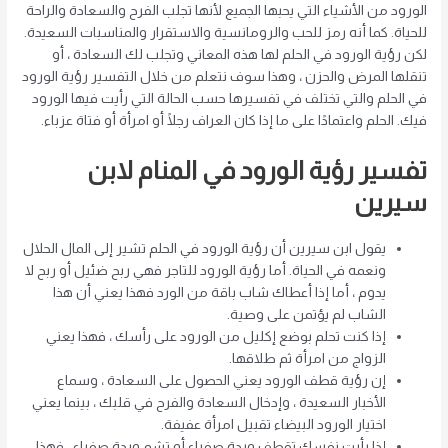
الورود من الأشياء التي يحبها الجميع لأنها تجلب الفرح والسعادة والراحة
للحياة. كما أنه رمز للحب والرومانسية والاستقرار والمناسبات السعيدة.
لكن رؤية الورود في الحلم لها هذه المعاني وتجلب لك السعادة ، أو
تنقلها المرض والحزن ، وهذا سوف نتعلم من خلال التفسير رؤية الورود
في الحلم والتي تختلف في تفسيرها حسب الحالة التي رأيت فيها الورود
فيك. الحلم واعتمادًا على ما إذا كان العراف رجلًا أو امرأة أو فتاة عزباء.
تفسير رؤية الورود في المنام لابن
سيرين
يقول ابن سيرين أن رؤية الورود في الحلم تشير إلى المال الحلال
ونعمه في الحياة. أما رؤية الورود للتاجر فهي ربح ضئيل أو ربح لا
يدوم ، أما إذا أعطاك شاب باقة من الورد فهذا يعني أن هذا
الشاب لم يؤتمن على وصية.
إذا كنت تحلم بوضع إكليل من الورود على رأسك ، فهذا يعني
الزواج من امرأة ثم طلاقها.
إن رؤية قطف الورود يعني الحصول على السعادة ، وسماع
الأخبار السعيدة ، وإدخال السعادة والفرح في قلبك ، بينما يعني
اختيار الورود البيضاء تقبيل امرأة عفيفة.
إذا رأيت نفسك تقطف وردة صفراء أو تشم وردة صفراء ، فهذا