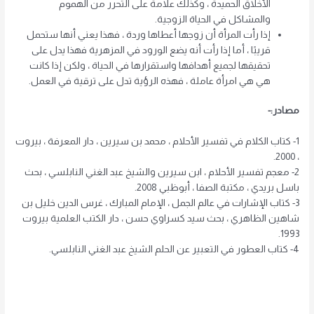
الأخلاق الحميدة ، وكذلك علامة على التحرر من الهموم
والمشاكل في الحياة الزوجية.
إذا رأت المرأة أن زوجها أعطاها وردة ، فهذا يعني أنها ستحمل
قريبًا ، أما إذا رأت أنه يضع الورود في المزهرية فهذا يدل على
تحقيقها لجميع أهدافها واستقرارها في الحياة ، ولكن إذا كانت
هي هي امرأة عاملة ، فهذه الرؤية تدل على ترقية في العمل.
مصادر:-
1- كتاب الكلام في تفسير الأحلام ، محمد بن سيرين ، دار المعرفة ، بيروت
، 2000.
2- معجم تفسير الأحلام ، ابن سيرين والشيخ عبد الغني النابلسي ، بحث
باسل بريدي ، مكتبة الصفا ، أبوظبي 2008.
3- كتاب الإشارات في عالم الجمل ، الإمام المبارك ، غرس الدين خليل بن
شاهين الظاهري ، بحث سيد كسراوي حسن ، دار الكتب العلمية بيروت
1993.
4- كتاب العطور في التعبير عن الحلم الشيخ عبد الغني النابلسي.