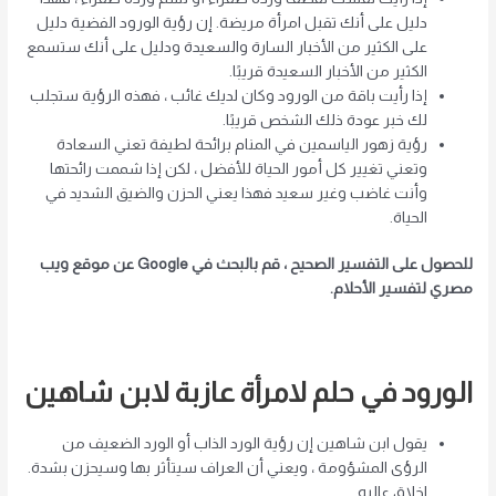
دليل على أنك تقبل امرأة مريضة. إن رؤية الورود الفضية دليل
على الكثير من الأخبار السارة والسعيدة ودليل على أنك ستسمع
الكثير من الأخبار السعيدة قريبًا.
إذا رأيت باقة من الورود وكان لديك غائب ، فهذه الرؤية ستجلب
لك خبر عودة ذلك الشخص قريبًا.
رؤية زهور الياسمين في المنام برائحة لطيفة تعني السعادة
وتعني تغيير كل أمور الحياة للأفضل ، لكن إذا شممت رائحتها
وأنت غاضب وغير سعيد فهذا يعني الحزن والضيق الشديد في
الحياة.
للحصول على التفسير الصحيح ، قم بالبحث في Google عن موقع ويب
مصري لتفسير الأحلام.
الورود في حلم لامرأة عازبة لابن شاهين
يقول ابن شاهين إن رؤية الورد الذاب أو الورد الضعيف من
الرؤى المشؤومة ، ويعني أن العراف سيتأثر بها وسيحزن بشدة.
اخلاق عاليه.