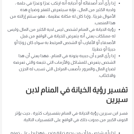
إذا رأى أحد أصدقائه أو أحبابه أنه ارتكب غدرًا وغدرًا في حلمه ،
ولديه الكثير من المال ، فإنه سيتعرض للفقر وضياع هذه
الأموال قريبًا ، وإذا كان له مكانة عظيمة ، فهو ستتم إزالته من
هذا المنصب.
رؤية الخيانة في المنام لشخص ليس لديه الكثير من المال وليس
له ممتلكات يعني أنه يتعرض للخيانة في الواقع من قبل
الأصدقاء أو الأقارب أو الشخص المرتبط به سواء كان زوجًا أو
حبيبًا أو خطيبًا.
إذا رأى المرء أن حبيبه يخونه في المنام ، فهذا يعني أن هذا
الشخص يتعرض للمشاكل والأزمات التي تتبعه والتي تعرضه
لضياع المال والمرور بأصعب المراحل التي تسبب له الحزن
والاكتئاب.
تفسير رؤية الخيانة في المنام لابن
سيرين
فسر ابن سيرين رؤية الخيانة في المنام بتفسيرات كثيرة ، حيث يؤثر
الخوف الكبير من حدوث ذلك في الواقع على التفسيرات التالية:
إذا رأى شخص ما أن من يحبه خيانة وغدر ، فهذا يدل على خوفه