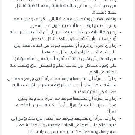
من حدوث شيء ما في حياته الحقيقية وهذه القضية تشغل
عقله وتفكيره.
وتظهر هذه الرؤية حسن معاملة الرائي لأقرانه ، ومن بينهم
يسود الحب والولاء ، كما أنهم يتبادلون هذا الشعور.
إن رؤية الخيانة من قبل حبيبه تشير إلى أن الحالم سيختبر عمله
أو دراسته ، وأن أدائه سيكون ناجحًا بشكل لا يصدق.
إذا رأى المرء أن الزوج أو الخطيب يخونه في المنام ، فهذا يدل
على شدة الحب والولاء الذي يتخلل علاقتهما.
من الممكن أن تكون خيانة أحد أفراد أسرته في المنام مؤشرًا
على وجود مشاكل بين صاحب الحلم والشخص الذي وقعت منه
الخيانة في الحلم.
إذا رأت المرأة أن عشيقها يخونها مع امرأة أخرى ووقع معها في
فاحشة ، فهذا يعني أن صاحب الرؤية سيتعرض لأزمات مالية
خطيرة في الفترة المقبلة.
إذا رأت المرأة أن عشيقها يخونها مع امرأة ذات وجه جميل
وجذاب ، فإن ذلك سيؤدي إلى أزمات كثيرة تتعرض لها هذه
المرأة.
إذا رأت امرأة أن عشيقها يخونها مع أختها ، فإن ذلك يؤدي إلى
غيرة الحالم على أختها في الحياة الواقعية ، وأن هذا الشخص
سيخونها ، وتنقطع العلاقة بينهما بسبب خيانته. لها.