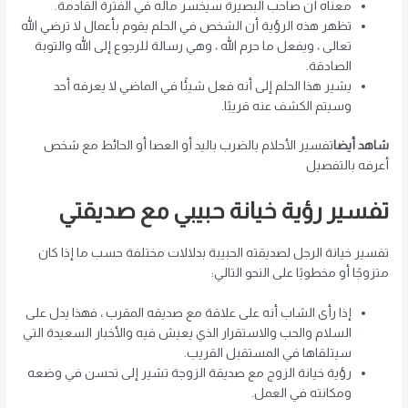
معناه أن صاحب البصيرة سيخسر ماله في الفترة القادمة.
تظهر هذه الرؤية أن الشخص في الحلم يقوم بأعمال لا ترضي الله
تعالى ، ويفعل ما حرم الله ، وهي رسالة للرجوع إلى الله والتوبة
الصادقة.
يشير هذا الحلم إلى أنه فعل شيئًا في الماضي لا يعرفه أحد
وسيتم الكشف عنه قريبًا.
شاهد أيضا
تفسير الأحلام بالضرب باليد أو العصا أو الحائط مع شخص
أعرفه بالتفصيل
تفسير رؤية خيانة حبيبي مع صديقتي
تفسير خيانة الرجل لصديقته الحبيبة بدلالات مختلفة حسب ما إذا كان
متزوجًا أو مخطوبًا على النحو التالي:
إذا رأى الشاب أنه على علاقة مع صديقه المقرب ، فهذا يدل على
السلام والحب والاستقرار الذي يعيش فيه والأخبار السعيدة التي
سيتلقاها في المستقبل القريب.
رؤية خيانة الزوج مع صديقة الزوجة تشير إلى تحسن في وضعه
ومكانته في العمل.