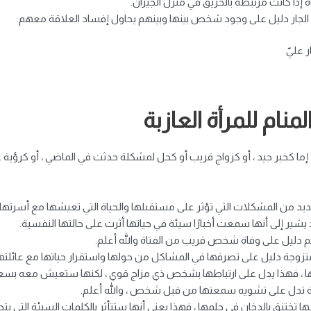
 إذا كانت مرتبطة بالحريق في منزل الجيران.
زل الجار دليل على وجود شخص بينها وبينهم يحاول إفساد العلاقة معهم.
 عليّ
منام للمرأة العازبة
 ، إما كخبر جيد ، أو كزواج قريب أو كحل لمشكلة حدثت في الماضي ، أو كرؤي
العديد من المشكلات التي تؤثر على مستقبلها والحياة التي تعيشها مع أسرتها.
يشير إلى أنها سمعت أخبارًا سيئة في حياتها أثرت على حالتها النفسية.
لم دليل على وفاة شخص قريب من الفتاة والله أعلم.
متزوجة دليل على تصرفها في المشاكل من حولها واستقرار حياتها مع عائلتها
 حلمها ، فهذا يدل على ارتباطها بشخص ذي مزاج قوي ، لكنها ستعيش معه بسع
تزوجة تدل على تشويه سمعتها من قبل شخص ، والله أعلم.
سها تختنق بالدخان في حلمها ، فهذا يعني أنها ستتأثر بالكلمات السيئة التي 