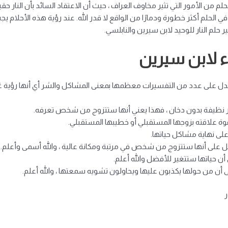
لحلم من الأمور التي تثير مخاوف العراف ، حيث أن الاعتقاد السائد بأن النار ح
 في الحلم أكثر خطورة ودمارًا من الواقع لا قدر الله. عند رؤية هذه الأحل
لم النار للوحيد لابن سيرين والنابلسي.
اء لابن سيرين
تدل على عدد من التفسيرات معظمها بمعنى المشاكل والشر أي أنها رؤية غير س
النار نظيفة بدون دخان ، فهذا يعني أنها ستتزوج من شخص تعرفه.
لى قوة علاقته بزوجها المستقبلي أو خطيبها المستقبلي.
 على نهاية مشاكل حياتها.
 دليل على أنها ستتزوج من شخص في مرتبة ومكانة عالية ، والله أسمى وأعلم.
أن حياتها ستتغير للأفضل والله أعلم.
ى أن من حولها يكذبون عليها ويحاولون تشويه سمعتها ، والله أعلم.
ر