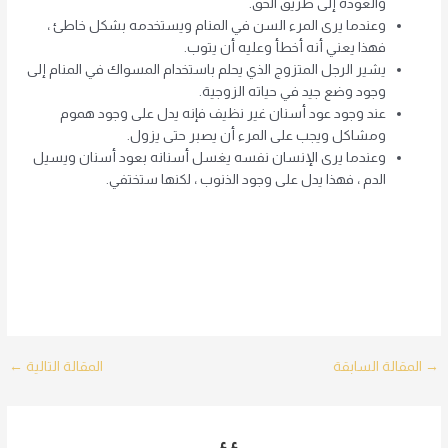
والعودة إلى طريق الحق.
وعندما يرى المرء السن في المنام ويستخدمه بشكل خاطئ ،
فهذا يعني أنه أخطأ وعليه أن يتوب.
يشير الرجل المتزوج الذي يحلم باستخدام المسواك في المنام إلى
وجود وضع جيد في حياته الزوجية.
عند وجود عود أسنان غير نظيف فإنه يدل على وجود هموم
ومشاكل ويجب على المرء أن يصبر حتى يزول.
وعندما يرى الإنسان نفسه يغسل أسنانه بعود أسنان ويسيل
الدم ، فهذا يدل على وجود الذنوب ، لكنها ستختفي.
Post
→
المقالة السابقة
المقالة التالية
←
navigation