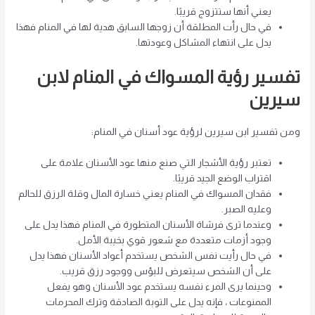
يعني أنها ستتزوج قريبًا.
في حال رأت المطلقة أن زوجها السابق هدية لها في المنام فهذا
يدل على انتهاء المشاكل وعودتها.
تفسير رؤية المسواك في المنام لابن
سيرين
ومن تفسير ابن سيرين لرؤية عود أسنان في المنام:
تعتبر رؤية الأشجار التي صنع منها عود الأسنان علامة على
اقتراب الوضع الجيد قريبًا.
فقدان المسواك في المنام يعني خسارة المال وقلة الرزق للحالم
وعليه الصبر.
وعندما ترى فرشاة الأسنان المتطورة في المنام فهذا يدل على
وجود أزمات متعددة مع شعور قوي بخيبة الأمل.
في حال رأيت نفس الشخص يستخدم أعواد الأسنان فهذا يدل
على أن الشخص سيتعرض للبؤس ووجود رزق قريب.
وحينما يرى المرء نفسه يستخدم عود الأسنان وهو يفعل
الممنوعات ، فإنه يدل على التوبة الصادقة وترك المحرمات