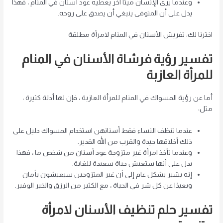
وعندما يرى الإنسان ميتًا آخر يعطيه عود أسنان في المنام ، فهذا
يدل على أن المتوفى ينبغي أن يصدق على روحه.
اخترنا لك: تفريش الأسنان في المنام لامرأة مطلقة
تفسير رؤية فرشاة الأسنان في المنام
للمرأة العازبة
أما عن رؤية المسواك في المنام للمرأة العازبة ، فإن لها أدلة كثيرة ،
مثل:
عندما تنظف النساء فقط أسنانهن
استخدام المسواك دليل على
ذلك
أخلاقها جيدة
والقرب من الله القدير.
وعندما تأخذ امرأة غير متزوجة عود أسنان من شخص ما ، فهذا
يدل على أنها ستعيش حياة سعيدة للغاية.
إنه يشير بشكل عام إلى أن غير المتزوجين سيعيشون بأمان
وبعيدًا عن كل شر في الحياة ، مع الكثير من الرزق والخير الوفير.
تفسير حلم تنظيف الأسنان لامرأة