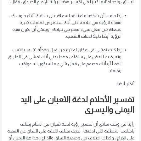
الساق ، ونجد اختلافًا كبيرًا في تفسير هذه الرؤية للإمام الصادق ، فقال:
إذا حلمت أن شخصًا متعبًا قد لسعك على ساقك أثناء جلوسك ،
فهذه الرؤية هي علامة على أنك ستتعرض لعقبات كبيرة
تمنعك من فعل شيء مهم في حياتك ، ويمكن أن تكون هذه
الرؤية أيضًا دليلاً لدغات الشعب.
إذا كنت تمشي في مكان لم تره من قبل وفجأة تشعر بالتعب
وتعرضت للعض على ساقك ، فهذا يعني أنك تمشي في الطريق
الخطأ أو أنك مصمم على فعل شيء ما سيكون له عواقب
وخيمة.
أنظر أيضا:
تفسير الأحلام لدغة الثعبان على اليد
اليمنى واليسرى
رأينا في وقت سابق أن تفسير رؤية لدغة ثعبان في المنام يختلف
باختلاف المنطقة التي لدغتها ، بحيث تختلف اللدغة على الساق عن العضة
على الذراع ، وكذلك اختلاف في وضعية الساق والذراع ، هذا هو اليمين أو