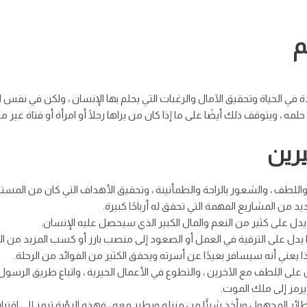
م
ة في الحياة وتحقيق الآمال والرغبات التي يحلم بها الإنسان ، ولكن في نفس 
حلمه ، ويتوقف ذلك أيضًا على ما إذا كان من يراها رجلًا أو امرأة أو فتاة غير م
يرين
 واللطف ، والشعور بالراحة والطمأنينة ، وتحقيق الأهداف التي كان من المست
 من المشاريع المهمة التي تحقق له أرباحًا كبيرة.
دل على كثير من النعم والمال الكبير الذي سيحصل عليه الإنسان.
فهذا يدل على الترقية في العمل أو الصعود إلى منصب بارز أو كسب المزيد من
ذا يعني أنه سيسافر بعيدًا عن أسرته ويحقق الكثير من الفوائد من الرحلة.
على اللطف مع الآخرين ، والتطوع في الأعمال الخيرية ، واتباع طريق الرسول
 يرمز إلى ملك الموت.
ر المجهول ويأخذ شيئًا من منزله ويطير معه ، فهذه الرؤية ترمز إلى اقترا