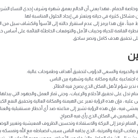
رة ، وخاصة الحمام ، فهذا يعني أن الحالم يعمق شهرة وشرف إحدى النساء الشر
شاكل كثيرة في حياته ويتعثر في إيجاد الحلول المناسبة لها.
 ميتاً ، فإن هذا يرمز إلى عدم استقرار حالته إلى الأسوأ وانكشاف سيل من ال
النظرة القاتمة للحياة وخيبات الأمل والتوقعات الخاطئة القائمة على أساس خ
 على تحقيق هدف كامل ونصر ساحق.
ين
الية والحيوية والسعي الدؤوب لتحقيق أهداف وطموحات عالية.
ة اجتماعية عالية ومكانة عالية وشهرة بين الناس.
نذير شؤم لأهل المكان الذي يصرخ فيه الطائر.
نام تدل على تحقيق الأحلام والرغبات ، وجني ثمار العمل والجهود التي يبذلها
عليه ، فإن هذه الرؤية تعبر عن الهيمنة والمكانة العالية وتحقيق النفع الكبي
 يمشي فيه ، فإن هذه الرؤية تشير إلى مناعته ضد أي أخطار مستقبلية والعناية
المقيمين في المكان الذي رأى فيه الصراخ.
منام ترمز إلى البركة والاستفادة وتحسين الظروف المعيشية وتغيير الوضع
صاحب الرتبة والمرتبة ، الذي يخافه الناس بسبب انضباطه مع الله وتمسكه با
طائر يشير إلى الشفاء العاجل والشفاء من الأمراض وموت جميع الأزمات التي 