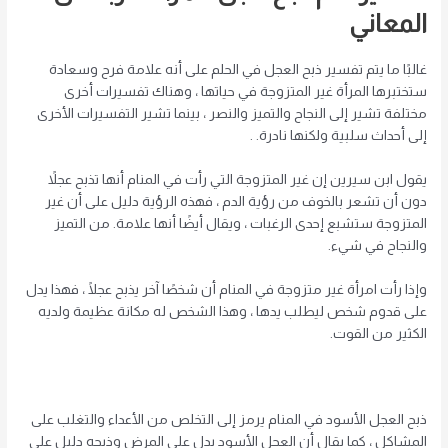
المعاني
غالبًا ما يتم تفسير ذبح العجل في الحلم على أنه علامة فرح وسعادة
ستختبرها المرأة غير المتزوجة في حياتها ، وهناك تفسيرات أخرى
مختلفة تشير إلى النجاح والتميز والنصر ، بينما تشير التفسيرات الأخرى
إلى أحداث سلبية ولكنها نادرة. .
يقول ابن سيرين إن غير المتزوجة التي رأت في المنام أنها تذبح عجلاً
دون أن تشعر بالخوف من رؤية الدم ، فهذه الرؤية دليل على أن غير
المتزوجة ستشبع إحدى الرغبات ، ويقال أيضًا أنها علامة. من التميز
والنجاح في شيء.
وإذا رأت امرأة غير متزوجة في المنام أن شخصًا آخر يذبح عجلًا ، فهذا يدل
على قدوم شخص ليطلب يدها ، وهذا الشخص له مكانة عظيمة ولديه
الكثير من القوت.
ذبح العجل الأسود في المنام يرمز إلى التخلص من الأعداء والتغلب على
المشاكل ، كما يقال أن العجل الأسود يدل على المرض وذبحه دليل على