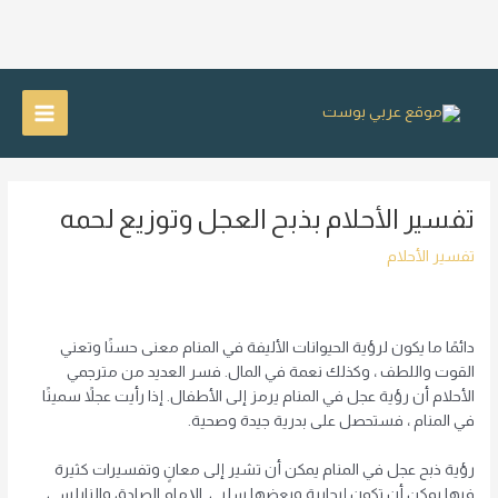
خطي
لى
Main
لمحتوى
Menu
تفسير الأحلام بذبح العجل وتوزيع لحمه
تفسير الأحلام
دائمًا ما يكون لرؤية الحيوانات الأليفة في المنام معنى حسنًا وتعني
القوت واللطف ، وكذلك نعمة في المال. فسر العديد من مترجمي
الأحلام أن رؤية عجل في المنام يرمز إلى الأطفال. إذا رأيت عجلاً سمينًا
في المنام ، فستحصل على بدرية جيدة وصحية.
رؤية ذبح عجل في المنام يمكن أن تشير إلى معانٍ وتفسيرات كثيرة
فيها يمكن أن تكون إيجابية وبعضها سلبي. الإمام الصادق والنابلسي.