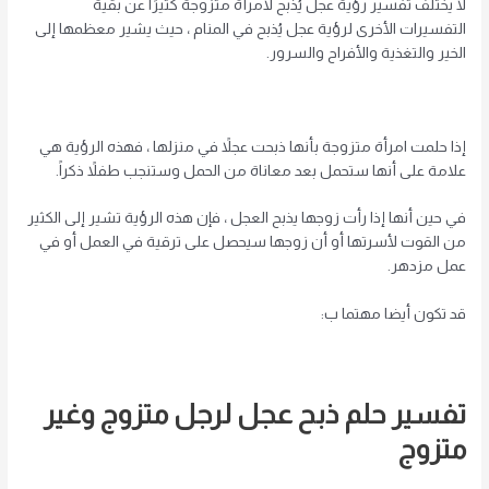
لا يختلف تفسير رؤية عجل يُذبح لامرأة متزوجة كثيرًا عن بقية
التفسيرات الأخرى لرؤية عجل يُذبح في المنام ، حيث يشير معظمها إلى
الخير والتغذية والأفراح والسرور.
إذا حلمت امرأة متزوجة بأنها ذبحت عجلاً في منزلها ، فهذه الرؤية هي
علامة على أنها ستحمل بعد معاناة من الحمل وستنجب طفلاً ذكراً.
في حين أنها إذا رأت زوجها يذبح العجل ، فإن هذه الرؤية تشير إلى الكثير
من القوت لأسرتها أو أن زوجها سيحصل على ترقية في العمل أو في
عمل مزدهر.
قد تكون أيضا مهتما ب:
تفسير حلم ذبح عجل لرجل متزوج وغير
متزوج