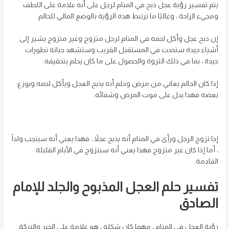
يتم تفسير رؤية عجل ذبح في المنام لرجل على أنه علامة على اللطف
ومجيء الراحة ، وغالبًا ما ترتبط هذه الرؤية بالوضع المالي للحالم.
إن ذبح عجل وأكل لحمه في المنام لرجل متزوج وغير متزوج يشير إلى
أشياء جيدة ستحدث في المستقبل القريب وستشهد حياته تطورات
جيدة ، بما في ذلك الثروة والحصول على ما كان يحلم بتحقيقه.
إذا كان الحالم يعاني من مرض وحلم أنه يذبح العجل ويأكل لحمه ويوزع
بعضه فهذا يدل على موت المرض وشفائه.
إذا تزوج الرجل ورأى في المنام أنه يذبح عجلاً ، فهذا يعني أنه سينجب ولداً
، أما إذا كان غير متزوج فهذا يعني أنه سيتزوج في الأيام القليلة
القادمة.
تفسير حلم العجل المذبوح والجلد للإمام
الصادق
رؤية العجل في المنام ، مهما كان شكله ، هو علامة على الخير والبركة