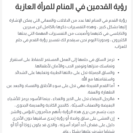
رؤية القدمين في المنام للمرأة العازبة
رؤية القدم في المنام لها عدد من الدلالات والمعاني التي يمكن الإشارة
إليها بشكل كبير ، وهذه التفسيرات ذكرها بالكامل ابن سيرين
والنابلسي في كتبهما وأصبحت من التفسيرات المهمة التي بحثها
الكثيرون ، وبدورنا اليوم نحن سيقدم لك تفسير رؤية القدم في حلم
للعزاب.
ترمز الساق في حلمها إلى العمل المستمر للحفاظ على استقرار
وتماسك منزلها وتوفير الحب والأمان لأطفالها.
والساق الجميلة تدل على حالتها الطيبة وتغلبها على الشدائد
واستقامتها مع الله.
أما القدم القبيحة فهي تدل على سوء الأخلاق والفساد والبعد عن
الطهارة والعفة.
فالرجل البيضاء تدل على الخير والغذاء ، بينما الأسود يرمز للأشياء
البغيضة والصفات السيئة ، كالحجج الكاذبة والعديمة الجدوى ،
حيث يتسم من يرى هذه الرؤية بأنهم متآمرون للبؤس والشر.
إن المشي على ساق واحدة أو رؤية إحدى ساقيها دون الأخرى
دليل على فقدان أحد أفراد أسرته ، والذي قد يكون زوجًا أو أبًا أو
شخصًا يشرف عليها بشكل عام.