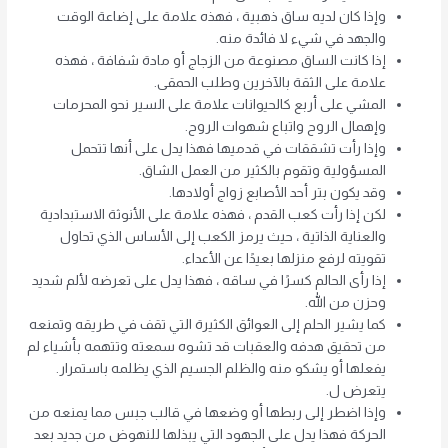
وإذا كان لديه ساق ذهبية ، فهذه علامة على إضاعة الوقت
والجهد في شيء لا فائدة منه.
إذا كانت الساق مصنوعة من الزجاج أو مادة شفافة ، فهذه
علامة على الثقة بالآخرين وطلب الحمقى.
المشي على أربع كالحيوانات علامة على السير نحو المحرمات
وإهمال الروح واتباع شهوات الروح.
وإذا رأت تشققات في قدميها فهذا يدل على أنها تتحمل
المسؤولية وتقوم بالكثير من العمل الشاق.
وقد يكون بتر أحد الأصابع زواج أولادها.
لكن إذا رأت كعب القدم ، فهذه علامة على الأنوثة الاستبدادية
والعناية الذاتية ، حيث يرمز الكعب إلى الأساس الذي تحاول
تقويته لرفع منزلها بعيدًا عن الأعداء.
إذا رأى الحالم كسرًا في ساقه ، فهذا يدل على تعرضه لألم شديد
وحزن من الله.
كما يشير الحلم إلى العوائق الكثيرة التي تقف في طريقه وتمنعه ​​
من تحقيق هدفه والعقبات قد تشوه سمعته وتتهمه بأشياء لم
يفعلها أو يشكو منه والظلم الجسيم الذي يظلمه باستمرار.
يتعرض ل.
وإذا اضطر إلى ربطها أو وضعها في قالب جبس مما يمنعه من
الحركة فهذا يدل على الجهود التي يبذلها للنهوض من جديد بعد