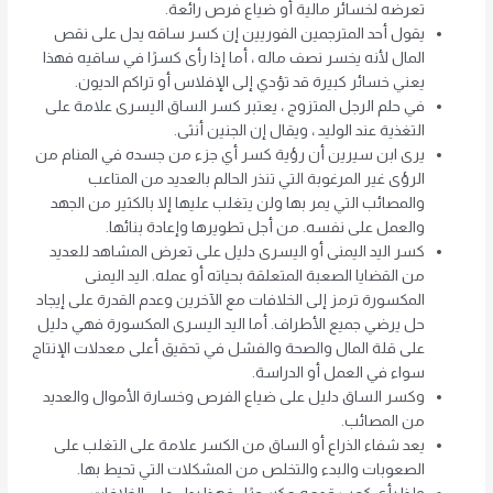
تعرضه لخسائر مالية أو ضياع فرص رائعة.
يقول أحد المترجمين الفوريين إن كسر ساقه يدل على نقص
المال لأنه يخسر نصف ماله ، أما إذا رأى كسرًا في ساقيه فهذا
يعني خسائر كبيرة قد تؤدي إلى الإفلاس أو تراكم الديون.
في حلم الرجل المتزوج ، يعتبر كسر الساق اليسرى علامة على
التغذية عند الوليد ، ويقال إن الجنين أنثى.
يرى ابن سيرين أن رؤية كسر أي جزء من جسده في المنام من
الرؤى غير المرغوبة التي تنذر الحالم بالعديد من المتاعب
والمصائب التي يمر بها ولن يتغلب عليها إلا بالكثير من الجهد
والعمل على نفسه. من أجل تطويرها وإعادة بنائها.
كسر اليد اليمنى أو اليسرى دليل على تعرض المشاهد للعديد
من القضايا الصعبة المتعلقة بحياته أو عمله. اليد اليمنى
المكسورة ترمز إلى الخلافات مع الآخرين وعدم القدرة على إيجاد
حل يرضي جميع الأطراف. أما اليد اليسرى المكسورة فهي دليل
على قلة المال والصحة والفشل في تحقيق أعلى معدلات الإنتاج
سواء في العمل أو الدراسة.
وكسر الساق دليل على ضياع الفرص وخسارة الأموال والعديد
من المصائب.
يعد شفاء الذراع أو الساق من الكسر علامة على التغلب على
الصعوبات والبدء والتخلص من المشكلات التي تحيط بها.