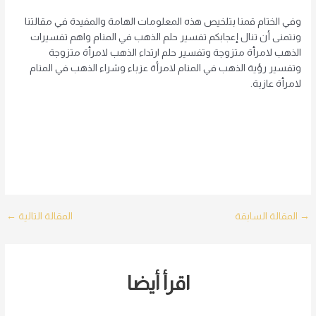
وفي الختام قمنا بتلخيص هذه المعلومات الهامة والمفيدة في مقالتنا
ونتمنى أن تنال إعجابكم تفسير حلم الذهب في المنام واهم تفسيرات
الذهب لامرأة متزوجة وتفسير حلم ارتداء الذهب لامرأة متزوجة
وتفسير رؤية الذهب في المنام لامرأة عزباء وشراء الذهب في المنام
لامرأة عازبة.
Post
→
المقالة السابقة
المقالة التالية
←
navigation
اقرأ أيضا