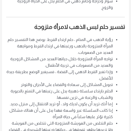
سوار ودراجة وخاتم ذهبي في الحلم يدل على الحياة الزوجية
والزوج
تفسير حلم لبس الذهب لامرأة متزوجة
رؤية الذهب في المنام ، حلم ارتداء القرط. يوضح هذا التفسير حلم
المرأة المتزوجة بالذهب ورغبتها في ارتداء القرط ومواجهة
العديد من الصعوبات.
تواجه المرأة المتزوجة خلال حياتها العديد من المشاكل الزوجية
والعديد من الصعوبات في تربية الأطفال.
وإذا تغير القرط الذهبي إلى الفضة ، فسيغير الوضع بطريقة جيدة
للأفضل.
تحويل المشاكل إلى سعادة والقضاء على الأحزان والتوتر
الحلم بارتداء سلسلة ذهبية يدل على رغبتها في التمتع بالحيوية
والشباب والرغبة في تزين نفسها.
إما أنك تريد أن يكون لديك ولد ، أو تريد الانتقال إلى منزل جديد.
إذا كانت السلسلة غير واسعة فهذا يدل على أن هناك مشاكل
كثيرة تؤثر عليها سلباً في حياة المرأة
حلم التخلص من الغويشة المتزوجة التي تتخلص من الغويشة
ولا تريدها يظهر تفوقها في حياتها ورغبتها الشديدة في القضاء