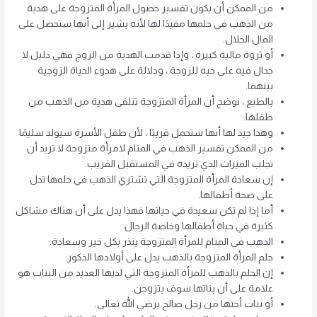
من الممكن أن يكون تفسير حصول المرأة المتزوجة على هدية
من الذهب في حلمها مفيدًا لها لأنه يشير إلى أنها ستحصل على
المال الحلال.
أو ثروة مالية كبيرة ، وإذا قدمت الهدية من الزوج فهي دليل لا
جدال فيه على حبه للزوجة ، ودلالة على هدوء الحياة الزوجية
بينهما.
بالطبع ، نوضح أن المرأة المتزوجة تتلقى هدية من الذهب من
طفلها.
وهذا جيد لها أنها ستحمل قريبًا ، لأن طفل الأسرة سيولد سليمًا
من الممكن تفسير الذهب في المنام لامرأة متزوجة لا تريد أن
تجلب الميراث الذي تريده في المستقبل القريب.
إن سعادة المرأة المتزوجة التي تشتري الذهب في حلمها تدل
على صحة أطفالها.
أما إذا لم تكن سعيدة في حياتها فهذا يدل على أن هناك مشاكل
كثيرة في حياة أطفالها وخاصة الرجال
الذهب في المنام للمرأة المتزوجة ينذر بكل خير وسعادة.
حلم المرأة المتزوجة بالذهب يدل على أولادها الذكور.
إن الحلم بالذهب للمرأة المتزوجة التي لديها العديد من البنات هو
علامة على أن بناتها سوف يتزوجن.
أو بنات أختها من رجل صالح يرضي الله تعالى.