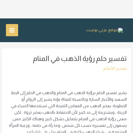
خطي
لى
Main
لمحتوى
Menu
تفسير حلم رؤية الذهب في المنام
تفسير الأحلام
يشير تفسير الحلم برؤية الذهب في المنام والذهب في الحلم إلى الحظ
السعيد والأخبار السارة وبالنسبة للفتاة فإنه يشير إلى الزواج أو
الخطوبة. يعتبر الذهب من المعادن الثمينة التي تستخدمها النساء في
الزينة ، ويشترينه إلى حد كبير لأن الاحتفاظ بالذهب يعتبر ثروة ، لكن
معنى رؤية الذهب في المنام يتضاءل بشكل كبير وهناك الكثير ممن
يسعون إلى تفسيره حسب كل شخص. وما رآه في حلمه ، ورغبة المرأة
المتزوجة في شراء الذهب بكثرة في المنام يدل على ثراء كبير.