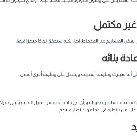
فسه ، فهذا يدل على وصول المولود الجديد بصحة جيدة ، والذي سيكون له الخ
 غير مكتمل
 بعض المشاريع غير المخطط لها ، لكنه سيحقق نجاحًا مبهرًا فيها.
دة بنائه
 على أنه سيترك وظيفته القديمة ويحصل على وظيفة أخرى أفضل.
قت جسده لفترة طويلة ورأى في حلمه أنه يدمر المنزل القديم ويبني منزلاً آ
لم على من ينتظره في عمله والانتصار عليهم.
د