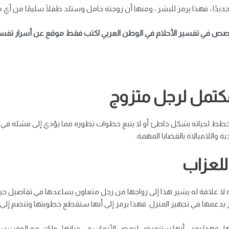
 جديدًا ، فهذا يرمز للبشر ، ومنها أن زوجته حامل وستلد طفلًا سليمًا من أ
ص في تفسير الأحلام في الوطن العربي اكتب فقط
موقع عن أسرار تفسير
مكتمل لرجل متزوج
يخطط لحياته بشكل خاطئ أو لا يتبع خطوات تطوره مما يؤدي إلى فشله في هذه
ية واللامبالاة بالقضايا المهمة.
للعزاب
لا علاقة له
يشير هذا إلى زواجها من رجل متعاون يساعدها في تفاصيل حياته
يدعمها في تجهيز المنزل. فهذا يرمز إلى أنها ستقطع خطوبتها وتنضم إل
ا ، فهذا يعني أنها ستتعرض لبعض الأزمات في حياتها ، ولكن مع الوقت ستت