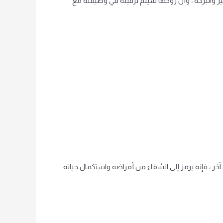
ير والبركة ، وأن زوجها سيتم ترقيته في وظيفته مع
خر ، فإنه يرمز إلى الشفاء من أمراضه واستكمال حياته