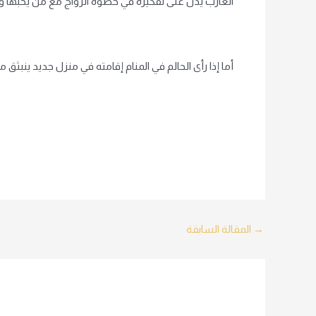
العازب يدل على تفكيره في خطوة الزواج مع من يحبها وي
أما إذا رأى الحالم في المنام إقامته في منزل جديد ينبثق 
Post
→
المقالة السابقة
navigation