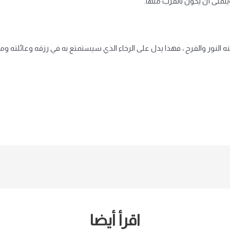
تمنى أن يكون بالقرب منها.
منه النور والفرح ، فهذا يدل على الرخاء الذي سيستمتع به في رزقه وعائلته وم
اقرأ أيضا