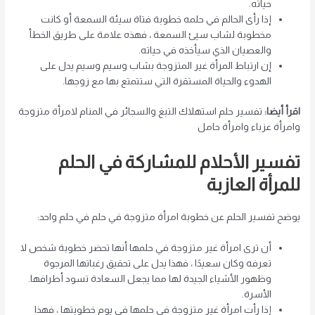
حياته.
إذا رأى الحالم في حلمه خطوبة فتاة سيئة السمعة أو كانت
مخطوبة لشاب سيئ السمعة ، فهذه علامة على طريق الخطأ
والعصيان الذي سيأخذه في حياته.
إن ارتباط المرأة غير المتزوجة بشاب وسيم وسيم يدل على
الهدوء والحياة المستقرة التي ستتمتع بها مع زوجها.
اقرأ أيضا
:
تفسير حلم استهلاك التبغ والسجائر في المنام لامرأة متزوجة
وامرأة عزباء وامرأة حامل
تفسير الأحلام للمشاركة في الحلم
للمرأة العازبة
يوضح تفسير الحلم عن خطوبة امرأة متزوجة في حلم في حلم واحد:
أن ترى امرأة غير متزوجة في حلمها أنها تحضر خطوبة شخص لا
تعرفه وكان سعيدًا ، فهذا يدل على تحقيق رغباتها المرجوة
وظهور الأشياء الجيدة لها مما يجعل السعادة تسود أطرافها.
الأسرة.
إذا رأت امرأة غير متزوجة في حلمها في يوم خطوبتها ، فهذا