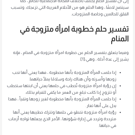
إلى أن تفسير الحلم يختلف باختلاف المكانة الاجتماعية للحالم ، كما
سيتضح لاحقًا ، وهذا الحلم هو من الأحلام الغريبة التي تزعجك. وتسبب
القلق للحالمين وخاصة المتزوجات.
تفسير حلم خطوبة امرأة متزوجة في
المنام
وفيما يتعلق بتفسير الحلم عن خطوبة امرأة متزوجة في المنام ، فإنه
يشير إلى عدة أدلة ، وهي:[1]
إذا حلمت المرأة المتزوجة بأنها مخطوبة ، فهذا يعني أنها تحب
زوجها وأسرته وأن هناك راحة وسلامًا يملأ حياتهما.
إن رؤية امرأة متزوجة تُخطب في حلمها يعني أن ابنتها ستخطب
أو تتزوج إذا كانت تبلغ من العمر ما يكفي للقيام بذلك.
إذا حلمت المرأة المتزوجة بأنها مخطوبة لغير زوجها وتقيأ ، فهذا
يدل على أنها تغار.
رؤية امرأة متزوجة تخطو في حلمها وتترك خطيبها يعني أنها
مترددة وتردد في إدارة شؤونها ، الأمر الذي يجعلها تواجه أزمات
في حياتها.