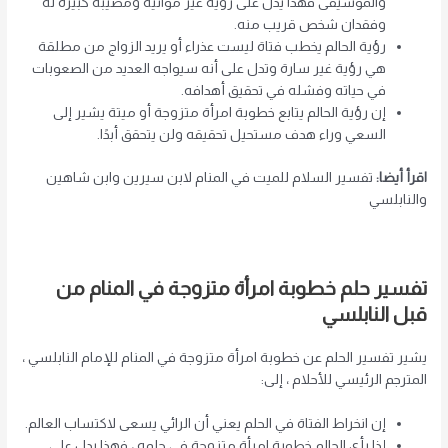
والموسيقى فهذا يدل على رؤية غير مواتية ومصيبة كبيرة له
وفقدان شخص قريب منه.
رؤية الحالم يخطب فتاة ليست عذراء أو يريد الزواج من مطلقة
هي رؤية غير سارة وتدل على أنه سيواجه العديد من الصعوبات
في حياته وفشله في تحقيق أهدافه.
إن رؤية الحالم يتابع خطوبة امرأة متزوجة أو ميتة يشير إلى
السعي وراء هدف مستحيل تحقيقه ولن يتحقق أبدًا.
اقرأ أيضا
:
تفسير السلام للميت في المنام لابن سيرين وابن شاهين
والنابلسي
تفسير حلم خطوبة امرأة متزوجة في المنام من
قبل النابلسي
يشير تفسير الحلم عن خطوبة امرأة متزوجة في المنام للإمام النابلسي ،
المترجم الرئيسي للأحلام ، إلى:
إن انخراط الفتاة في الحلم يعني أن الرائي يسعى لاكتساب العالم.
إذا رأى الحالم خطوبة امرأة متزوجة في حلمه ، فهذا يدل على