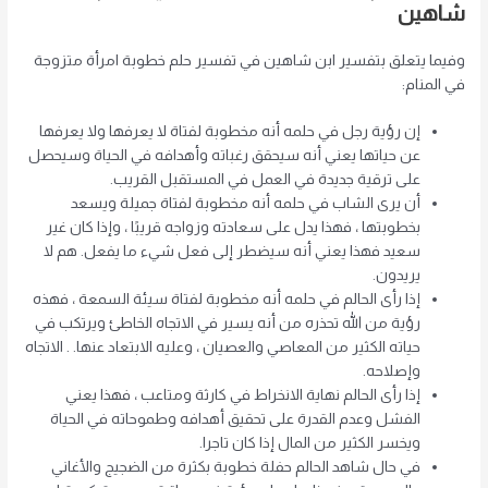
شاهين
وفيما يتعلق بتفسير ابن شاهين في تفسير حلم خطوبة امرأة متزوجة
في المنام:
إن رؤية رجل في حلمه أنه مخطوبة لفتاة لا يعرفها ولا يعرفها
عن حياتها يعني أنه سيحقق رغباته وأهدافه في الحياة وسيحصل
على ترقية جديدة في العمل في المستقبل القريب.
أن يرى الشاب في حلمه أنه مخطوبة لفتاة جميلة ويسعد
بخطوبتها ، فهذا يدل على سعادته وزواجه قريبًا ، وإذا كان غير
سعيد فهذا يعني أنه سيضطر إلى فعل شيء ما يفعل. هم لا
يريدون.
إذا رأى الحالم في حلمه أنه مخطوبة لفتاة سيئة السمعة ، فهذه
رؤية من الله تحذره من أنه يسير في الاتجاه الخاطئ ويرتكب في
حياته الكثير من المعاصي والعصيان ، وعليه الابتعاد عنها. . الاتجاه
وإصلاحه.
إذا رأى الحالم نهاية الانخراط في كارثة ومتاعب ، فهذا يعني
الفشل وعدم القدرة على تحقيق أهدافه وطموحاته في الحياة
ويخسر الكثير من المال إذا كان تاجرا.
في حال شاهد الحالم حفلة خطوبة بكثرة من الضجيج والأغاني