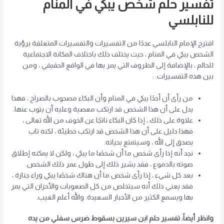
تفسير حلم شخص يبكي في المنام
للنابلسي
اقترح الإمام النابلسي عددًا من التفسيرات والتفسيرات المتعلقة برؤية
الشخص يبكي في المنام ، حيث يختلف ذلك باختلاف المكانة الاجتماعية
للحالم ، بالإضافة إلى الظروف التي يمر بها في الواقع الحقيقي ، ومن
بين هذه التفسيرات. :
من رأى أن أحدًا يبكي في المنام وأن البكاء مصحوب بالصراخ ، فهذا
يدل على أن هذا الشخص قد ارتكب معصية وعليه أن يتوب عنها.
علاوة على ذلك ، إذا كان البكاء ناتجًا عن الخوف من الله تعالى ،
فهذا دليل على أن هذا الشخص قد ارتكب خطيئة ، لكنه تاب
بصدق إلى الله ، وسيتمتع بحياته.
نجد أنه إذا رأى شخص ما أن شخصًا ما يبكي ، ولكن لا يمكنه إطلاق
صوته بالدموع ، فقد يشير ذلك إلى طول عمر ذلك الشخص.
بعد كل شيء ، إذا رأى شخص ما أن هناك شخصًا يبكي وراء جنازة ،
فقد يعني ذلك أنه سيتخلص من كل الصعوبات والأحزان التي يمر
بها ويسمع الكثير من الأخبار السعيدة. والله أعلم الغيب.
وانظر أيضاً: تفسير حلم ابن سيرين بسقوط ضرس سفلي من يده