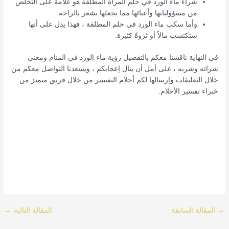
شراء ماء الورد في حلم المرأة المطلقة هو علامة على التخلص
من مسؤولياتها وأعبائها مما يجعلها تشعر بالراحة.
وأما سكب ماء الورد في حلم المطلقة ، فهذا يدل على أنها
ستكتسب مالاً أو ثروةً كثيرة.
في النهاية ناقشنا معكم بالتفصيل رؤية ماء الورد في المنام ومعنى
شرائه وشربه ، على أمل أن ينال إعجابكم ، ويسعدنا التواصل معكم من
خلال التعليقات وإرسالها لكم أحلام التفسير من خلال فريق متميز من
خبراء تفسير الأحلام.
Post
→
المقالة السابقة
المقالة التالية
←
navigation