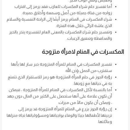
والعيش وفتح أبواب الخير.
أما تفسير حلم شراء المكسرات للعازب فقد يرمز إلى اقتراب
زواجه من فتاة جميلة من أصل وسمعة وأخلاق حميدة.
شراء المكسرات في المنام يرمز أيضًا إلى الراحة النفسية والسلام
الذي عاشه الرائي خلال هذه الفترة.
وتفسير حلم شراء المكسرات بالمعنى العام لتفسيره ينذر بالخير
والمحافظة وتحقيق الرغبات.
المكسرات في المنام لامرأة متزوجة
تفسير المكسرات في المنام للمرأة المتزوجة خبر سار لها بأنها
ستقترب من الحمل بإذن الله.
رؤية الجوز في حلم المرأة المتزوجة هو رمز للاستقرار الذي تتمتع
به في حياتها مع زوجها.
أما بالنسبة لأكل المكسرات في المنام للمرأة المتزوجة ، فيمكن
أن تكون علامة على أنها ستحصل على الكثير من المال دون جهد
، ويمكن أن يكون مالًا من ميراث.
إن رؤية الجوز يزرع في المنام للمرأة المتزوجة قد يرمز إلى
تربيتها لأطفالها جيدًا والوفاء بواجباتها ومسؤولياتها تجاه منزلها
وعائلتها.