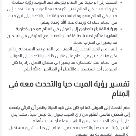
التحدث إلى أم ميتة في المنام يكرمها بعد الموت. رؤية محادثة
مع والد ميت في المنام تعني تكريمه بعد الموت. وأما التحدث إلى
ميت في المنام فهو وفاء لها بعد وفاتها ، والتحدث إلى ابن ميت
في المنام دعاء له ورضاه عنه. الله وحده يعلم.
ورؤية الفقراء يتحدثون إلى الموتى في المنام هو من خطورة
الفقر
والمتألم لديه شدة قلقه ، والحديث مع المتوفى في السجين
قد يشير إلى اقتراب مدته.
ليس من الجيد التحدث إلى الموتى في المنام بعد الاستخارة إذا لم
يكن هناك دليل في الحلم على عكس ذلك ، والتحدث إلى الموتى
في المنام بعد الاستخارة قد يشير إلى فقدان الأمل ، إلا إذا كان
المتوفى أحد القديسين. والأنبياء أم الصالحين والله أعلم.
تفسير رؤية الميت حيا والتحدث معه في
المنام
حلم التحدث إلى الموتى كما لو كان على قيد الحياة
يظهر أن الرائي يتحدث
إلى شخص قاسي القلب
ومن رأى الميت يقول إنه ليس ميتاً ، فهذا يدل
على أن ذكر الميت يبقى بين الناس بعمله أو بسبب أهله.
تشير رؤية الميت حياً والتحدث معه في المنام إلى طلب شيء مستحيل
أو السعي لاستعادة حق مفقود.