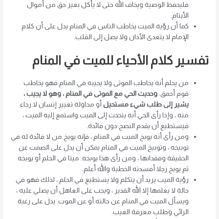
فليحفظ الوصية ويخاف الله حتى لا يأكل بغير حق من أموال
الأيتام.
كما أن رؤية الميت يخاطب الناس في المنام يدل على أن كلام
الإمام لا يتعدى الأذان ولا يصل إلى القلب.
تفسير كلام الأحياء للميت في المنام
من يحلم أنه يخاطب الموتى ولا يجيبه في المنام فهو يخاطب
قوم أحمق.
وحديث الحي مع الموتى في المنام ، وهو لا يجيب ،
يشير إلى طلب شيء مستحيل
أو محاولة تغيير إنسان لا رجاء
منه ، وإذا رأى الحي أنه يتحدث إلى الميت واستمع إليه الميت ،
فيستطيع أن يقدم النصح دون فائدة.
ومن رأى أنه يوبخ الميت في المنام ، فإنه يوبخ من لا فائدة له في
توبيخه ، وتوبيخ الميت في المنام يمكن أن يدل على الصمت عن
الحقيقة وفقدانها ، ومن رأى هذا يوبخه. ميتا في الحلم أو يوبخه
ثم يوبخ رجلا أفسدته الخطية والله أعلم.
رؤية الميت يريد أن يتكلم ولا يستطيع في الحلم ، لذلك فهو في
حالة لا يعلمها إلا الله القدير ، ويجب على العاهل أن يصلي عليه ،
ويسأل الميت في المنام عن حالته أو عن الموت. يدل على رغبة
الرائي وطلب معرفة الغيب.