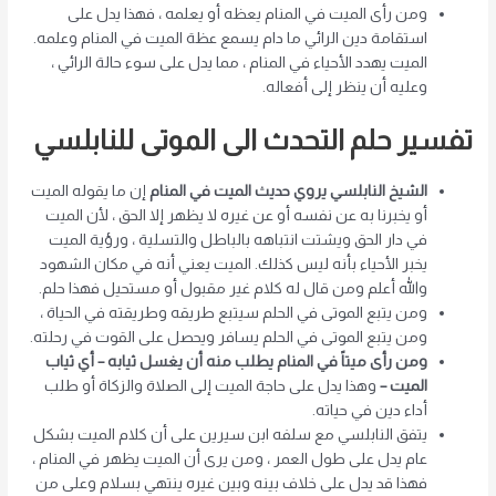
ومن رأى الميت في المنام يعظه أو يعلمه ، فهذا يدل على
استقامة دين الرائي ما دام يسمع عظة الميت في المنام وعلمه.
الميت يهدد الأحياء في المنام ، مما يدل على سوء حالة الرائي ،
وعليه أن ينظر إلى أفعاله.
تفسير حلم التحدث الى الموتى للنابلسي
الشيخ النابلسي يروي حديث الميت في المنام
إن ما يقوله الميت
أو يخبرنا به عن نفسه أو عن غيره لا يظهر إلا الحق ، لأن الميت
في دار الحق ويشتت انتباهه بالباطل والتسلية ، ورؤية الميت
يخبر الأحياء بأنه ليس كذلك. الميت يعني أنه في مكان الشهود
والله أعلم ومن قال له كلام غير مقبول أو مستحيل فهذا حلم.
ومن يتبع الموتى في الحلم سيتبع طريقه وطريقته في الحياة ،
ومن يتبع الموتى في الحلم يسافر ويحصل على القوت في رحلته.
ومن رأى ميتاً في المنام يطلب منه أن يغسل ثيابه – أي ثياب
الميت –
وهذا يدل على حاجة الميت إلى الصلاة والزكاة أو طلب
أداء دين في حياته.
يتفق النابلسي مع سلفه ابن سيرين على أن كلام الميت بشكل
عام يدل على طول العمر ، ومن يرى أن الميت يظهر في المنام ،
فهذا قد يدل على خلاف بينه وبين غيره ينتهي بسلام وعلى من