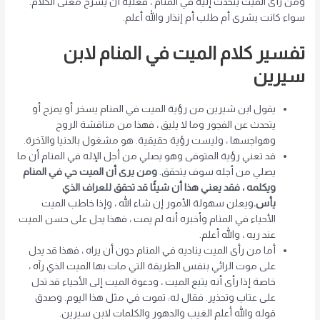
ومن رأى الميت يتحدث إليه في المنام ، فعليه أن يشرح معنى الكلام.
سواء كانت بشرى أم طلب أم إنذار والله أعلم.
تفسير كلام الميت في المنام لابن
سيرين
يقول ابن شيرين من
رؤية الميت في المنام يسخر أو يمزح أو
يتحدث عن الفجور وما لا يليق ، فهذا من مناقشة الروح
وهواجسها ، وليست رؤية حقيقية. هو مشغول بالدنيا والآخرة.
قد تعني رؤية المتوفى وهو يصلي من أجل الإله في المنام أن ما
يصلي من أجله سوف يتحقق.
ومن يرى أن الميت حي في المنام
ويكلمه ، فقد يعني هذا أن شيئًا قد تحقق للعراف الذي
يأس.
ويعلن سهولة الأمور إن شاء الله ، وإذا خاطب الميت
الأحياء في المنام وأخبره أنه لم يمت ، فهذا يدل على حسن الميت
عند ربه ، والله أعلم.
أما من رأى الميت يناديه في المنام دون أن يراه ، فهذا قد يدل
على موت الرائي بنفس الطريقة التي مات بها الميت الذي رآه ،
خاصة إذا رأى أنه يتبع الميت ، ودعوة الميت إلى الأحياء قد تدل
على عتاب وتحذير. فقال له: تموت في مثل هذا اليوم. وصدق
قوله والله أعلم الغيب والدهور والكلمات لابن سيرين.