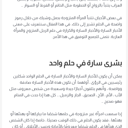
العزاب يتنبأ بالزواج أو الخطوبة مثل الخاتم أو القرط أو السوار …
في بعض الأحيان تتنبأ المرأة المتزوجة بحمل وشيك من خلال رموز
واضحة في الحلم تشير إلى ذلك. في هذا المقال سنتعرف على معنى
الأخبار السارة والأخبار السارة والكرازة في حلم الرجل المتزوج والمرأة
العازبة. نتمنى للجميع التوفيق في هذا الأمر.
بشرى سارة في حلم واحد
يمكن أن يكون للأخبار السارة والأخبار السارة في الحلم الواحد شكلين
رئيسيين في الرؤى ، أولهما: أن تكون هذه الأخبار السارة صادقة
وواضحة ، وأنهم يتلقون أخبارًا جيدة وسعيدة من شخص معروف مثل
الأب ، الأم ، الأخ ، الصديق ، الجار والزميل … كل هذا إذا حدث في المنام
فهو صحيح …
إذا سمعت امرأة غير متزوجة في حلمها شخصًا ما يباركها أو يهنئها أو
يهنئها ، فقد يكون الحلم في ذلك الوقت صحيحًا ، خاصة إذا كان الشخص
الذي هنأها في الحلم شخصًا معروفًا بالأمانة وحسن الأخلاق. ، أو كان