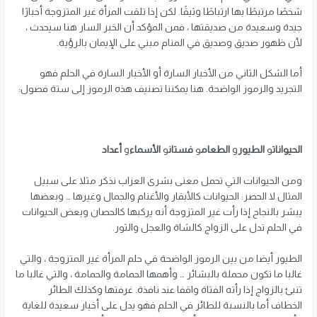
شخصًا مرتبطًا بها ارتباطًا وثيقًا. لكن إذا تلقت المرأة غير المتزوجة أخبارًا
جيدة وسعيدة من صديقتها ، فمن المؤكد أن الخبر السار هنا سيحدث ،
لأن ظهور صديق وصديق في المنام مبني على الإيمان بالرؤية.
أما الشكل الثاني من الأخبار السارة أو الأخبار السارة في الحلم فهو
التجريد والرموز الواضحة. هنا يمكننا تصنيف هذه الرموز إلى ستة فصول:
الحيوانات
و
الطيور
و
الطعام
و
فستان
و
الأسماء
و
أعداد
ومن الحيوانات التي تحمل معنى بشرى العزاب نذكر مثلا على سبيل
المثال لا الحصر: الحيوانات كالأبقار والأغنام والجمال وغيرها … وبعضها
يبشر بالنجاح إذا رأت غير المتزوجة أنه يركبها كالحصان وبعض الحيوانات
في الحلم تدل على الزواج كالشاة والعجل والثور.
الطيور أيضا من بين الرموز الواضحة في حلم المرأة غير المتزوجة ، والتي
غالبا ما تكون محملة بالبشائر … وأهمها الحمامة والحمامة ، والتي غالبا ما
تنبئ بالزواج إذا رأته الفتاة واقفا عند نافذة. غرفتها وكذلك الطائر
الخطاف أما بالنسبة للطائر في الحلم فهو يدل على أخبار سعيدة للغاية