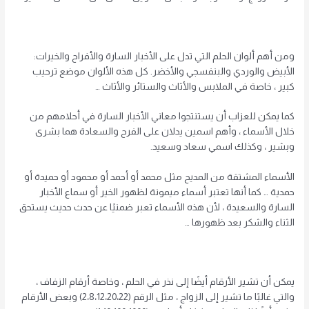
ومن أهم ألوان الحلم التي تدل على الأخبار السارة والأفراح والخيرات:
الأبيض والوردي والبنفسجي والأخضر. كل هذه الألوان موضع ترحيب
كبير ، خاصة في الملابس والأثاث والستائر والأثاث …
كما يمكن للعزاب أن يستنتجوا معاني الأخبار السارة في أحلامهم من
خلال الأسماء ، وأهم اسمين يدلان على الفرح والسعادة هما بشرى
وبشير ، وكذلك اسمي سعاد وسعيد.
الأسماء المشتقة من المديح مثل محمد أو أحمد أو محمود أو حميدة أو
حمدية … كما أنها تعتبر أسماء ميمونة لظهور الخير أو سماع الأخبار
السارة والسعيدة ، لأن هذه الأسماء تعبر ضمنيًا عن حدث حديث يستحق
الثناء والشكر بعد ظهورها …
يمكن أن تشير الأرقام أيضًا إلى نذر في الحلم ، وخاصة أرقام الزفاف ،
والتي غالبًا ما تشير إلى الزواج ، مثل الرقم (2،8،12،20،22) وبعض الأرقام