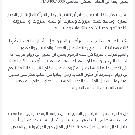
تشير أيضًا إلى النجاح ، بشكل أساسي (1،10،100،1000).
يمكن لبعض الكلمات في الحلم أن تشير في حلم المرأة العازبة إلى الأخبار
السارة ، وخاصة كلمة “مبروك ومبارك” أو كلمة “مبروك” و “مبروك”
وكلمة “من فضلك” هذه الكلمات وما شابه.
تشير الهدية أيضًا في حلم المرأة غير المتزوجة إلى أخبار سارة ، خاصةً إذا
كانت هدية تتناسب مع رغبتها ، مثل الأحذية والملابس والعطور
والمجوهرات … تقريبًا كل هذه الرموز يمكن أن تشير إلى زواج قريب إذا
تلقى الحالم من والدها أو عمها أو عمها أو جدها (حي أو ميت) لأن الهدايا
التي تحصل عليها النساء غير المتزوجات من سفاح القربى. غالبًا ما يُترجم
إلى زواج … بشرط أن تكون الهدية رمزًا إيجابيًا في الحلم. نذكر على سبيل
المثال على سبيل المثال لا الحصر: الفستان ، الحذاء ، الخاتم ، القلادة ،
الهاتف ، المفتاح ، الساعة ، الحقيبة …
كل ما ترغب فيه المرأة غير المتزوجة في حياتها اليقظة وترى أنها هدية
أو يتم تقديمها في المنام هو في تفسير الأخبار السريعة ، ويمكن أيضًا
اعتبار المال والمال نذيرًا ، خاصة إذا كان المال من الورق وليس المعدن.