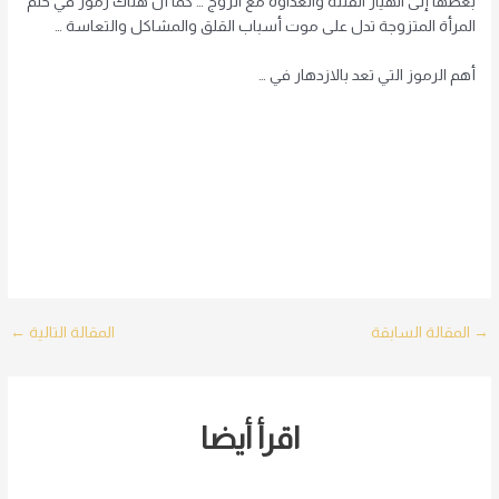
بعضها إلى انهيار الفتنة والعداوة مع الزوج … كما أن هناك رموز في حلم
المرأة المتزوجة تدل على موت أسباب القلق والمشاكل والتعاسة …
أهم الرموز التي تعد بالازدهار في …
Post
→
المقالة السابقة
المقالة التالية
←
navigation
اقرأ أيضا