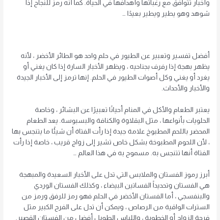
وأخبار تتوافق مع رغباتها وأهدافها في الحياة. كما أنه رمز للنجاح إذا
شوهد وهو يطير ويطير بعيدًا …
أفضل تفسير وتعبير عن الطيور في حلم واحد هو الطائر الأخضر ، لأنه
يظهر بهجة إذا رفرف بجناحيه ، ويظهر الأخبار السارة إذا كان يغني أو
يغرد أو يغني وكل أصوات الطيور في الحلم. إنها ترمز إلى الأخبار الجيدة
والأخبار والأحداث.
يعتبر الطعام والأكل في المنام أحيانًا تعبيرًا عن البشائر ، وخاصة
الحلويات بأنواعها ، مثل البقلاوة والكنافة والبسبوسة. يعد الطعام
المحضر باللحم المطبوخ علامة جيدة إذا رأت الفتاة أن شيئًا ما يتنجس بها
، لأن اللحوم المطبوخة بشكل خاص تشير إلى زواج قريب ، خاصة إذا رأت
الفتاة أنها تتنجس به. مسموح به في هذا العالم …
أبرز رموز الفستان والملابس التي تدل على الأخبار السعيدة والمبهجة
هي الفستان وتحديداً الفساتين البيضاء ، وكذلك الفستان الوردي
والبنفسجي ، أما الفستان الأخضر في الحلم فهو رمز للرفق ورمز من
السترات الواقية من الرصاص ، ويمكن أن تدل على الفرح الكبير مثل
فرحة الزواج أو الخطوبة ، واللباس الطويل أفضل من الفستان القصير.