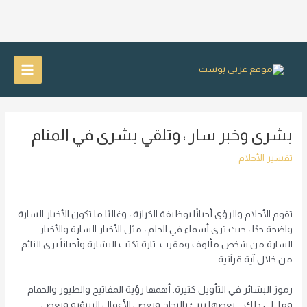
خطي
لى
Main
لمحتوى
Menu
بشرى وخبر سار ، وتلقي بشرى في المنام
تفسير الأحلام
تقوم الأحلام والرؤى أحيانًا بوظيفة الكرازة ، وغالبًا ما تكون الأخبار السارة
واضحة جدًا ، حيث ترى أسماء في الحلم ، مثل الأخبار السارة والأخبار
السارة من شخص مألوف ومقرب. تارة تكتب البشارة وأحياناً يرى النائم
من خلال آية قرآنية.
رموز البشائر في التأويل كثيرة. أهمها رؤية المفاتيح والطيور والحمام
وما إلى ذلك … بعضها ينبئ بالنجاح وبعض الأعمال التنبؤية وبعض