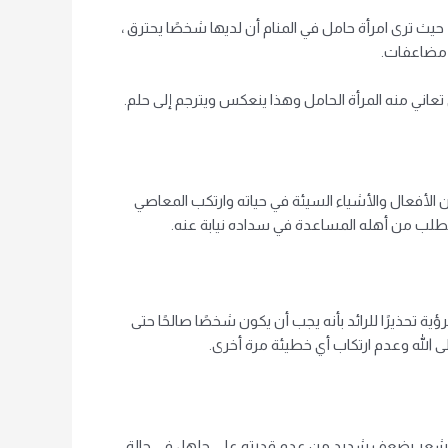
يث ترى امرأة حامل في المنام أن لديها شخصًا يحترق ،
 مضاعفات.
تعاني منه المرأة الحامل وهذا ينعكس ويترجم إلى حلم.
 من الأفعال والأشياء السيئة في حياته وارتكب المعاصي
يطلب من أهله المساعدة في سداده نيابة عنه.
ؤية تحذيرًا للرائد بأنه يجب أن يكون شخصًا صالحًا حتى
لى الله وعدم ارتكاب أي خطيئة مرة أخرى.
ه يشعر بضعف شديد من عدم قدرته على حلها ، في حالة