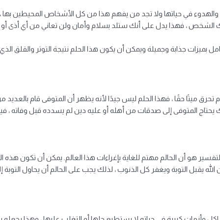
ر والهدوء في حياتها ولا تجد من يفهم هذا من كل الأشخاص المحيطين بها ، ح
لك الشخص ، فهذا يدل على أنك ستلد بسلام وأمان ولن تعاني من أي أذى أو
ل بميزات جذابة وجميلة ويمكن أن يكون هذا الحلم نتيجة التوتر والقلق الذي 
م تحرق ميتًا حقًا ، فهذا الحلم ليس جيدًا لأنه يظهر أن المتوفى قام بالعديد
ك يحتاج المتوفى إلى صدقات من أهله أو عليه دين لم يسدده قبل وفاته ، ف
 التفسير هو أن الحالم مهتم للغاية بإغراءات هذا العالم. يمكن أن تكون هذه الر
الله يقبل التوبة ويغفر كل الذنوب ، لذلك يجب على الحالم أن يحاول التوبة إ
اكل وأزمات كبيرة في حياته لا يستطيع حلها أو التغلب عليها ، وهذا يجعل