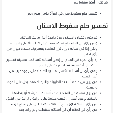
قد تكون أيضا مهتما ب:
تفسير حلم سقوط سن في امرأة حامل بدون دم
تفسير حلم سقوط الاسنان
قد يكون فقدان الأسنان مرة واحدة أمرًا مزعجًا للعائلة.
ومن رأى في الحلم خلع سنه ، فقد يكون هذا دليلاً على الموت ،
ولكن إذا كان هناك دين ، فإن العلماء يفسرونه بسداد ديون من
رأى الحلم.
إذا رأى المرء في المنام أن إحدى أسنانه تتساقط ، فسيتم تفسير
ذلك على أنه سيتم سداد ديونه على الفور.
ومن رأى أن أسنانه تتكسر ، فسره العلماء على وجود عيب في
أهل البيت.
من يرى في حلمه أسنانه الطويلة والبيضاء فهذا يدل على القوة
والهيبة.
من يرى نفسه في المنام ينظف أسنانه بالفرشاة أو ينظفها
باستخدام عود أسنان ، فهذه علامة على الراحة والراحة من القلق.
من رأى نفسه يحاول خلع أسنانه ، فهذا دليل على قطع الرحم.
من رأى في المنام أن كل أسنانه سقطت ولم يراها بعد