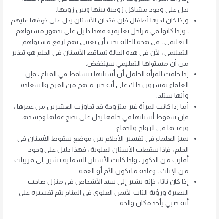
يدل على وجود مشاكل زوجية بينها وبين زوجها.
وإذا كان لديها أطفال فإن فقدان الأسنان يدل على خوفها عليهم
، وإذا كانوا في مراحل تعليمية فهذا دليل على تدهور مستواهم
التعليمي ، في هذه الحالة يجب أن تعتني بهم لرفع مستواهم
التعليمي ، لأن في هذه الحالة تساقط الأسنان في الحلم هو تحذير
من أن مستواها التعليمي سينخفض.
إذا حلمت المرأة الحامل أن أسنانها تتساقط في المنام ، فإن
العلماء يفسرون ذلك على أنه خبر مبهج من الفرح والسعادة
وأنها ستلد.
أما إذا كانت المرأة غير متزوجة قد تجاوزت العشرين من عمرها ،
فإن سقوط أسنانها في حلمها يدل على نضج عقلها وجسدها
ورغبتها في الزواج والجماع.
يميز العلماء في تفسير الأحلام بين موضع سقوط الأسنان في
الحلم ، فإذا سقطت الأسنان العلوية ، فهذا دليل على وجود
أقارب من الذكور ، وإذا كانت الأسنان السفلية تشير إلى قريبات
من الإناث ، وعادة ما تكون الأم أو العمة.
إذا كان نابًا ، فإنه يشير إلى سيد الأشخاص في منزل صاحب
البصيرة ورؤية الناب الأيمن العلوي في المنام يتم تفسيره على
أنه صبي يأخذ مكان والده.