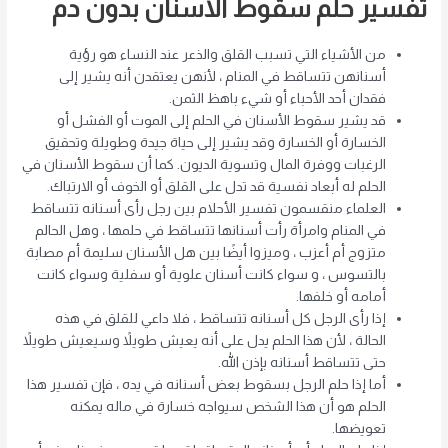
تفسير حلم سقوط الأسنان بدون دم
من الأشياء التي تسبب القلق والذعر عند النساء هو رؤية
أسنانهن تتساقط في المنام ، لأنهن يعتقدن أنه يشير إلى
فقدان أحد الأحباء أو شيء باهظ الثمن.
قد يشير سقوط الأسنان في الحلم إلى الموت أو الفشل أو
الخسارة أو الخسارة وقد يشير إلى حياة جيدة وطويلة وتحقيق
الرغبات ووفرة المال وتسوية الديون. كما أن سقوط الأسنان في
الحلم له أبعاد نفسية قد تدل على القلق أو الخوف أو الارتباك.
العلماء منقسمون
تفسير الأحلام
بين رجل رأى أسنانه تتساقط
في المنام وامرأة رأت أسنانها تتساقط في حلمها ، وهل الحالم
متزوج أم أعزب ، وميزوا أيضًا بين هل الأسنان سليمة أم مصابة
بالتسوس ، و سواء كانت أسنان علوية أو سفلية وسواء كانت
أمامه أو خلفها.
إذا رأى الرجل كل أسنانه تتساقط ، فلا داعي للقلق في هذه
الحالة ، لأن هذا الحلم يدل على أنه يعيش طويلاً وسيعيش طويلاً
حتى تتساقط أسنانه بإذن الله.
أما إذا حلم الرجل بسقوط بعض أسنانه في يده ، فإن تفسير هذا
الحلم هو أن هذا الشخص سيواجه خسارة في ماله يمكنه
تعويضها.