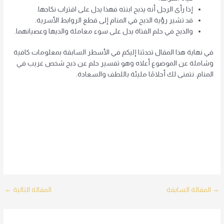
إذا رأى الرجل أنه يذبح ابنته فهذا يدل على اقتراب نكاحها.
قد تشير رؤية الذبح في المنام إلى قطع الروابط الأسرية.
والذبح في حلم الفتاة يدل على سوء معاملة والديها وعصيانهما.
في نهاية هذا المقال تحدثنا إليكم في الأسطر السابقة بمعلومات كافية
وشاملة عن الموضوع أعلاه وهو تفسير حلم عن ذبح شخص غريب في
المنام. نتمنى لك أحلامًا مليئة باللطف والسعادة.
Post
→
المقالة السابقة
المقالة التالية
←
navigation