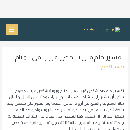
خطي
لى
Main
لمحتوى
Menu
تفسير حلم قتل شخص غريب في المنام
تفسير الأحلام
تفسير حلم ذبح شخص غريب في المنام ورؤية شخص غريب مذبوح
يمكن أن يشير إلى مشاكل ومصائب وإغراءات وكثير من القيل والقال ،
تلك المخاوف والقلق في أرواح الناس ، عندما يتم العثور على شخص يذبح
شخصًا آخر ، يستمر في ابحث عن تفسير هذه الرؤية ولكن هذا الحلم
يظهر ايضا الى ان يستمر هذا الشخص في العديد من الفترات الصعبة له
ولعائلته سنخبرك بالتفسيرات المختلفة حول تفسير حلم ذبحه شخص
مجهول في المنام تابعنا على ما يلي.