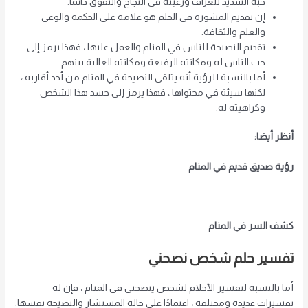
حبه الشديد للعراف ورغبته في النجاح والتفوق دائمًا.
إن تقديم المشورة في الحلم هو علامة على الحكمة والوعي
والعلم والثقافة.
تقديم النصيحة للناس في المنام والعمل عليها ، فهذا يرمز إلى
حب الناس له ومكانته الرفيعة ومكانته العالية بينهم.
أما بالنسبة للرؤية أنه يتلقى النصيحة في المنام من أحد أقاربه ،
لكنها سيئة في محتواها ، فهذا يرمز إلى حسد هذا الشخص
وكراهيته له.
أنظر أيضا:
رؤية صديق قديم في المنام
كشف السر في المنام
تفسير حلم شخص نصحني
أما بالنسبة لتفسير الأحلام لشخص ينصحني في المنام ، فإن له
تفسيرات عديدة ومختلفة ، اعتمادًا على حالة المستشار والنصيحة نفسها.