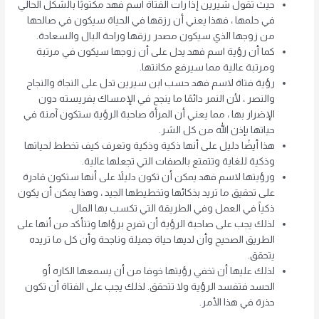
حيث تقول شيرين إذا رأت الفتاة اسم فهد مكتوبًا بالشكل الحالي
في حلمها ، فهذا يعني أن رزقها في الحياة سيكون في صالحها
من زوجها الذي سيكون مصدر رزقها وراحة البال والسعادة.
كما أن رؤية اسم فهد يدل على أن زوجها سيكون في مرتبة
ومرتبة عالية مما سيرفع مكانتها.
رؤية فتاة لاسم فهد حسب ابن سيرين تدل على النجاة والنجاح
والنصر ، لأن النمر دائمًا ما ينجح في الإمساك بفريسته دون
الإضرار بها ، مما يعني أن المرأة صاحبة الرؤية ستكون آمنة في
حياتها بإذن الله من كل الشر.
هذا أيضًا دليل على أنها ذكية وذكية وتعرف كيف تخطط لحياتها
وذكية للغاية وتتمتع بالصفات التي تجعلها عالية.
ورؤيتها لاسم فهد يمكن أن تكون دليلاً على أنها ستكون قادرة
على تحقيق ما تريد بذكائها وتخطيطها الجيد ، وهذا يمكن أن يكون
ذكياً في العمل وفي الطريقة التي تكسب بها المال.
لذلك يجب على صاحبة الرؤية أن تفرح برؤاها وتتأكد من أنها على
الطريق الصحيح وأن لديها حياة جميلة وناجحة وأن كل ما تريده
يتحقق.
لذلك عليها أن تخفي رؤيتها خوفا من أن يسمعها الكاره أو
الحسد فتفسد الرؤية ولا تتحقق. لذلك يجب على الفتاة أن تكون
حذرة في هذا الأمر.