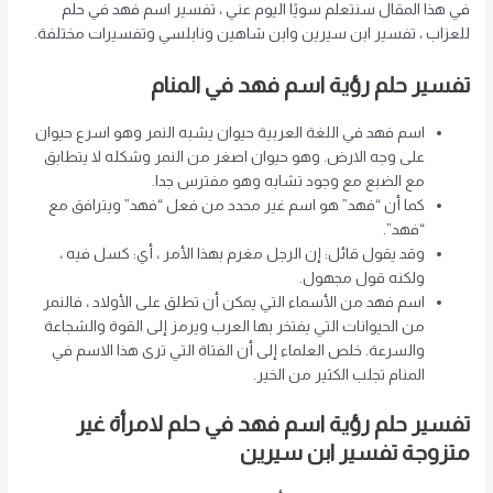
في هذا المقال سنتعلم سويًا اليوم عني ، تفسير اسم فهد في حلم
للعزاب ، تفسير ابن سيرين وابن شاهين ونابلسي وتفسيرات مختلفة.
تفسير حلم رؤية اسم فهد في المنام
اسم فهد في اللغة العربية حيوان يشبه النمر وهو اسرع حيوان
على وجه الارض. وهو حيوان اصغر من النمر وشكله لا يتطابق
مع الضبع مع وجود تشابه وهو مفترس جدا.
كما أن “فهد” هو اسم غير محدد من فعل “فهد” ويترافق مع
“فهد”.
وقد يقول قائل: إن الرجل مغرم بهذا الأمر ، أي: كسل فيه ،
ولكنه قول مجهول.
اسم فهد من الأسماء التي يمكن أن تطلق على الأولاد ، فالنمر
من الحيوانات التي يفتخر بها العرب ويرمز إلى القوة والشجاعة
والسرعة. خلص العلماء إلى أن الفتاة التي ترى هذا الاسم في
المنام تجلب الكثير من الخير.
تفسير حلم رؤية اسم فهد في حلم لامرأة غير
متزوجة تفسير ابن سيرين