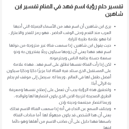
تفسير حلم رؤية اسم فهد في المنام تفسير ابن
شاهين
يرى ابن شاهين أن اسم فهد من الأسماء الجميلة التي أحبها
العرب منذ القدم وحتى الوقت الحاضر ، فهو رمز للفخر والاعتزاز ،
لذا فهو علامة طيبة للراية.
حيث يقول ابن شاهين: إذا سمعت فتاة غير متزوجة من حولها
اسم فهد فهذا يعني أن زوجها سيكون رجلاً يفتخرون به وذو
سمعة حسنة يخافه الناس ويحترمونه.
لكن إذا رأت الفتاة نفسها تطلق على اسم فهد ، فهذه علامة
على المستقبل الذي ستلد فيه الفتاة ابنا عزيزًا ذكيًا وذكيًا سيكون
أفضل طفل لها في العالم ، وربما له. سيصل إلى موقف لم يحلم
به الرائي أبدًا.
ولتحقيق هذه الرؤية يجب أن تعمل على إصلاح نفسها ومعرفة
الطرق الصحيحة لتربية الابن الذي يكون انتصارها لها ولوالده ،
وربما انتصار مجتمعه ودينه بإذن.
ويختلف السمع عن النداء في أنه إذا سمعت الفتاة الاسم فذلك
يعني أن هذا الشخص قد يكون مجهولاً لها. أما منادات الفتاة
باسمها فهذا دليل على أن صاحب الاسم من أهلها وهو دائما
ابنها.