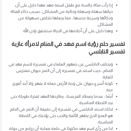
إذا رأت فتاة جالسة مع طفل اسمه فهد فهذا دليل على أن
حياتها سهلة وسهلة وخالية من المشاكل ، بسبب ذكاء الفتاة
وذكائها وسرعة حدسها ، مما يجعلها تتخلص بسهولة من
المشاكل. .
وهذا دليل على أن أحلامها في الحياة ستتحقق بإذن الله.
تفسير حلم رؤية اسم فهد في المنام لامرأة عازبة
تفسير النابلسي
ويختلف النابلسي عن جمهور العلماء في تفسيره لاسم فهد في
المنام ، حيث استند في تفسيره إلى أن النمر حيوان مفترس
للغاية.
كونه أسرع حيوان على وجه الأرض جعله لا يقهر ولا أحد أقوى
منه.
أيضًا ، عندما يصطاد الفريسة ، يطاردها الفهد لفترة طويلة حتى
يجد اللحظة المناسبة.
لذلك استند النابلسي في تفسيره إلى حقيقة أن النمر في الحلم
هو العدو الذي يظهر الألفة والحب حتى يؤذيك في اللحظة
المناسبة.
لذا من رأى اسم فهد مكتوبًا في حلمه فعليه أن يراجع من حوله