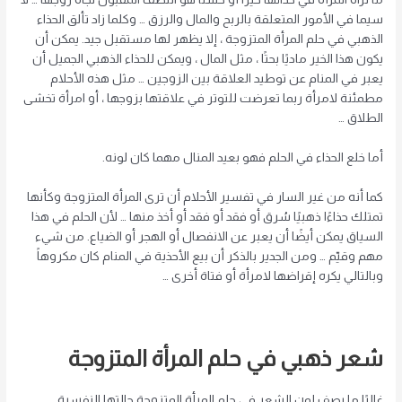
سيما في الأمور المتعلقة بالربح والمال والرزق … وكلما زاد تألق الحذاء
الذهبي في حلم المرأة المتزوجة ، إلا يظهر لها مستقبل جيد. يمكن أن
يكون هذا الخير ماديًا بحتًا ، مثل المال ، ويمكن للحذاء الذهبي الجميل أن
يعبر في المنام عن توطيد العلاقة بين الزوجين … مثل هذه الأحلام
مطمئنة لامرأة ربما تعرضت للتوتر في علاقتها بزوجها ، أو امرأة تخشى
الطلاق …
أما خلع الحذاء في الحلم فهو بعيد المنال مهما كان لونه.
كما أنه من غير السار في تفسير الأحلام أن ترى المرأة المتزوجة وكأنها
تمتلك حذاءًا ذهبيًا سُرق أو فقد أو فقد أو أخذ منها … لأن الحلم في هذا
السياق يمكن أيضًا أن يعبر عن الانفصال أو الهجر أو الضياع. من شيء
مهم وقيّم … ومن الجدير بالذكر أن بيع الأحذية في المنام كان مكروهاً
وبالتالي يكره إقراضها لامرأة أو فتاة أخرى …
شعر ذهبي في حلم المرأة المتزوجة
غالبًا ما يصف لون الشعر في حلم المرأة المتزوجة حالتها النفسية