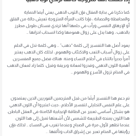
كما ذكرنا في بداية المقال فإن الثوب الذهبي يعني أيضا الحماية
والمحافظة والحصانة ، فإذا كانت المرأة المتزوجة تعيش حالة من القلق
أو الإرهاق النفسي ورأت في حلمها أنها ترتدي فستان طويل مطرز
بالذهب ، وهذا يدل على زوال همومها وكذا انسحاب احزانها …
يعود أصل هذا التفسير إلى كلمة “ذهب” … وهي كلمة تدل في الحلم
على زوال أسباب التعب والاكتئاب والهموم ، لذلك كان الذهب يعتبر
أمراً جديراً بالثناء في أحلام النساء ومنه. هناك فضل جميع المفسرين
أهمية اللون الذهبي وقدروا لمعانه وبريقه وقيل: كلما زاد لمعان الذهب
في المنام تزول الأسرع والهموم …
تم دعم هذا التفسير أيضًا من قبل المترجمين الفوريين الذين يعتمدون
على علم النفس التحليلي لتفسير الأحلام ، حيث اعتبروا أن اللون الذهبي
هو بشكل أساسي تعبير عن الطاقة الإيجابية الكامنة في العقل الباطن.
هذا اللون يمنحه الطبيعة للشمس لأن أشعتها تميل إلى هذا اللون
عندما تظهر لأول مرة في الصباح وعندما تغرب في المساء … لذلك فإن
رؤيتها في المنام تعبر عن إشراق الذات وتألقها. ..