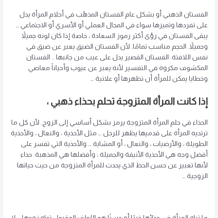
الفستان الذهبي أو بشكل عام الفستان المذهّب في أحلام المرأة يدل
على تفردها وتميزها سواء في المجال العملي أو الأسري أو الاجتماعي …
يبقى الفستان في رؤى أكثر رموز السعادة ، خاصة إذا كان لونه جميلاً
وجميلاً. الحجم مناسب تمامًا. لأن الفستان الضيق يعبر عن ضيق في
نفس اللافتة. الفستان القصير يدل على عيب من جانبها .. الفستان
المكشوف مكروه في التفسير لأنه يعبر عن عيوب وأحياناً معاصي
وخطايا يمكن للمرأة أن تظهرها أو علانية …
إذا كانت المرأة المتزوجة تحلم بحذاء ذهبي ،
الحذاء في حلم المرأة المتزوجة يرمز بشكل أساسي إلى الزوج. لأن كل ما
ترتديه المرأة على قدميها يظهر للرجل … مثل الأحذية ، والنعال ، والأحذية
الطويلة ، والأرضيات ، والنعال ، أو المشاية … والأحذية التي تفسر على
أفضل وجه هي الأحذية الأنيقة والجميلة ، وأفضلها هي المذهبة. حذاء
لأنها تعبير عن حسن الحظ الذي يحدث للمرأة المتزوجة من حيث حياتها
الزوجية …
ما تراه المرأة في حذائها خيرًا أو حسنًا هو اللطف المقبول تجاه زوجها … لا