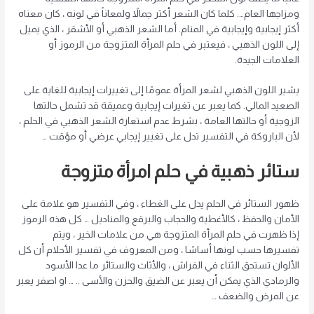
ومزاجها العام…. كلما كان الشعر أكثر جمالاً ولمعاناً في لونه ، كان معناه
أكثر إيجابية وإيجابية في المنام. أما الشعر الذهبي أو الأشقر ، الذي يميل
إلى اللون الذهبي ، فيعتبر في حلم المرأة المتزوجة من الرموز أو
العلامات الجيدة.
يشير اللون الذهبي لشعر المرأة عمومًا إلى تغييرات إيجابية للغاية على
الصعيد المالي. كما يعبر عن تغيرات إيجابية وعميقة قد تشمل حالتها
الزوجية أو حالتها العامة ، بشرط عدم استعارة الشعر الذهبي في الحلم ،
لأن الباروكة في التفسير تدل على تغيير إيجابي عرضي أو مؤقت …
ستائر ذهبية في حلم امرأة متزوجة
ظهور الستائر في الحلم يدل على الغطاء ، وفي التفسير هو علامة على
الأمان والحفظ ، كالأغطية والحجاب والبرقع والمناديل … كل هذه الرموز
إذا ظهرت في حلم المرأة المتزوجة هي من علامات الخير ، ويتم
تفسيرها حسب لونها أساسًا ، ومن المعروف في تفسير الأحلام أن كل
الألوان تستحق الثناء في الفراش ، والأثاث والستائر ما عدا الأسود
والرمادي الذي يمكن أن يعبر عن الضيق والحزن والأسى .. … او اصفر يعبر
عن المرض والضعف …