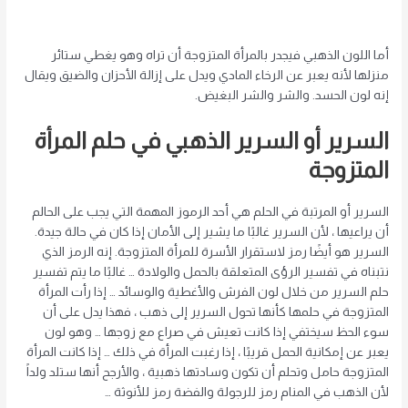
أما اللون الذهبي فيجدر بالمرأة المتزوجة أن تراه وهو يغطي ستائر
منزلها لأنه يعبر عن الرخاء المادي ويدل على إزالة الأحزان والضيق ويقال
إنه لون الحسد. والشر والشر البغيض.
السرير أو السرير الذهبي في حلم المرأة
المتزوجة
السرير أو المرتبة في الحلم هي أحد الرموز المهمة التي يجب على الحالم
أن يراعيها ، لأن السرير غالبًا ما يشير إلى الأمان إذا كان في حالة جيدة.
السرير هو أيضًا رمز لاستقرار الأسرة للمرأة المتزوجة. إنه الرمز الذي
نتبناه في تفسير الرؤى المتعلقة بالحمل والولادة … غالبًا ما يتم تفسير
حلم السرير من خلال لون الفرش والأغطية والوسائد … إذا رأت المرأة
المتزوجة في حلمها كأنها تحول السرير إلى ذهب ، فهذا يدل على أن
سوء الحظ سيختفي إذا كانت تعيش في صراع مع زوجها … وهو لون
يعبر عن إمكانية الحمل قريبًا ، إذا رغبت المرأة في ذلك … إذا كانت المرأة
المتزوجة حامل وتحلم أن تكون وسادتها ذهبية ، والأرجح أنها ستلد ولداً
لأن الذهب في المنام رمز للرجولة والفضة رمز للأنوثة …