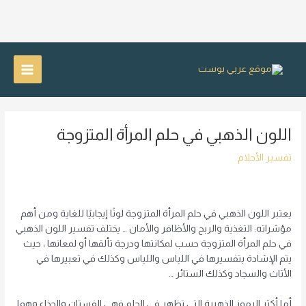
خطي
لى
Main
لمحتوى
Menu
اللون الذهبي في حلم المرأة المتزوجة
تفسير الأحلام
يعتبر اللون الذهبي في حلم المرأة المتزوجة لونًا إيجابيًا للغاية ومن أهم
مؤشراته: التغذية والربح والأظافر والأمان … يختلف تفسير اللون الذهبي
في حلم المرأة المتزوجة حسب لمكانتها ودرجة تألقها أو لمعانها ، حيث
يتم الإشادة بتفسيرها في اللباس واللباس وكذلك في تعبيرها في
الأثاث والسجاد وكذلك الستائر …
أما أكثر الرموز الذهبية التي تظهر في الحلم فهي الفستان والحذاء وهما