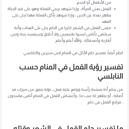
من الأطفال أو الخدم.
القمل يعني المرأة ، وإذا شوهد يرمي القملة وهو على قيد الحياة
يظهر بعده عن الدين ، وإذا شوهد يأكل القملة فهذا يدل على
الفهد.
معنى القمل في الشعر كثيرا في الحلم يدل على العذاب وأنه
سيلتقي بأناس ليسوا طبيعيين ولا أخلاق وسيفسد بينه وبين
أقاربه وأصدقائه ، والله أعلم وأعلم.
انظر أيضاً: تفسير حلم الأكل في المنام لابن سيرين والنابلسي
تفسير رؤية القمل في المنام حسب
النابلسي
من يحلم أنه يمشط رأسه ووقع عليه قمل ، فإنه ينفق من ميراث قد
أصابه ، أو يظهر له عيب ما ، وأعشاش القمل في المنام أناس فاسدون
، فراجع القمل في حلم
ما تفسير حلم القمل في الشعر وقتله