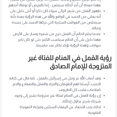
فهذا معناه أن أحد أبنائه سيتضرر ، إما بالمرض أو بوفاة أحدهم.
ظهور القمل من شعر الرائي سواء كان ذكرا أو أنثى دليل على
أنه يعاني من الحسد في الواقع والله في هذه الرؤية يعده بأنه
سيتخلص من العواقب السلبية التي تركها الحسد على جسده
وماله. .
عندما يحلم الحالم أن القمل خرج من شعره وسار على الأرض
فهذا دليل على أن الحالم سيكسب الكثير حتى لو كان تاجر
حيوانات وهذه الرؤية تؤكد تكاثر عدد ماشيته.
رؤية القمل في المنام للفتاة غير
المتزوجة للإمام الصادق
وقد أصاب الله عز وجل بني إسرائيل بالقمل ، كما قال في كتابه
الحبيب: أرسلنا لهم الطوفان والجراد والقمل والضفادع والدم
كعلامات فليت كل الظروف.
إن رؤية القمل في المنام لفتاة غير متزوجة يشير إلى وجود
شريك شرير يحاول إيذائك.
لذلك يجب الابتعاد عن الرفقاء السيئين وقراءة التعويذة
القانونية.