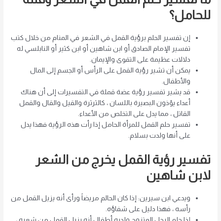
للحامل؟
إن تفسير الحلم برؤية القمل في الشعر في المنام من خلال كتب
تفسير الإمام الصادق أو ابن شاهين أو ابن كثير أو النابلسي له
دلالات عظيمة على التقوى والإيمان.
يمكن أن تشير رؤية القمل على الرأس أو الجسم إلى المال
والأطفال.
قد يشير تفسير رؤية عضة قملة في التفسيرات إلى أن هناك
أعداء يؤذون البصيرة باللسان ، كالثرثرة والقيل والقال والقمل
القاتل ، مما يدل على التخلص من الأعداء.
تفسير حلم القمل للمرأة الحامل إذا رأت هذه الرؤية فهذا يدل
على أنها ولدت بسلام.
تفسير رؤية القمل يخرج من الشعر
لابن شاهين
ويدعي ابن سيرين: إذا كان الحالم مريضاً ورأى أنه يزيل القمل من
رأسه ، فهذا دليل على شفاؤه.
إذا حلم الرجل المتزوج ولديه أطفال أنه يزيل القمل من شعره ،