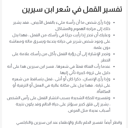
تفسير القمل في شعر ابن سيرين
وإذا رأى شخص ما أن رأسه مليء بالقمل الأبيض ، فقد يشير
ذلك إلى مزاجه الهموم والمشاكل.
وعليك أن تحذر إذا رأيت جرحًا في رأسك من القمل ، فهذا يدل
على وجود شخص شرير في حياته يخدعه ويسرق ماله ومعاشه
دون علمه.
وتجدر الإشارة إلى أن رؤية القمل يأكل من رأسك علامة على
الخطر.
عندما رأت الفتاة قملًا في شعرها ، فسر ابن سيرين هذا على أنه
دليل على ثروة كبيرة تأتي إليها.
وإذا رأى الإنسان ، ذكرا كان أو أنثى ، قمل يتساقط من شعره
على ثيابه ، فهذا يدل على مكانة عالية في العمل أو الترقية أو
المكافأة.
وتفسيره للحكة الشديدة بسبب انتشار القمل على رأس الشخص
، يشير إلى قلق كبير سيؤثر على حياة الحالم وقد يكون نتيجة
أسباب عديدة مثل المرض.
وانظر أيضاً: تفسير الحلم بالنار والإطفاء عند ابن سيرين والنابلسي