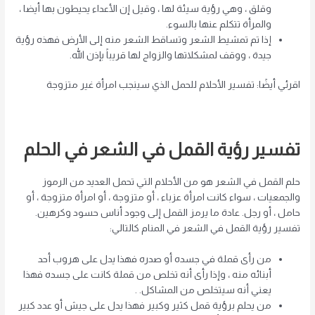
وقلق ، وهي رؤية سيئة لها ، وقيل إن الأعداء يحيطون بها أيضا ،
والمرأة تتكلم عنها بالسوء.
إذا تم تمشيط الشعر وتساقط الشعر منه إلى الأرض فهذه رؤية
جيدة ، ووقف لمشكلاتها والزواج لها قريباً بإذن الله.
اقرئي أيضًا: تفسير الأحلام للحمل الذي سينجب امرأة غير متزوجة
تفسير رؤية القمل في الشعر في الحلم
حلم القمل في الشعر هو من الأحلام التي تحمل العديد من الرموز
والجمعيات ، سواء كانت امرأة عزباء ، أو متزوجة ، أو امرأة متزوجة ، أو
حامل ، أو رجل. عادة ما يرمز القمل إلى وجود أناس حسود وكرهين.
تفسير رؤية القمل في الشعر في المنام كالتالي:
من رأى قملة في جسده أو صدره فهذا يدل على هروب أحد
أبنائه منه ، وإذا رأى أنه تخلص من قملة كانت على جسده فهذا
يعني أنه سيتخلص من المشاكل. .
من يحلم برؤية قمل كثير وكبير فهذا يدل على جيش أو عدد كبير