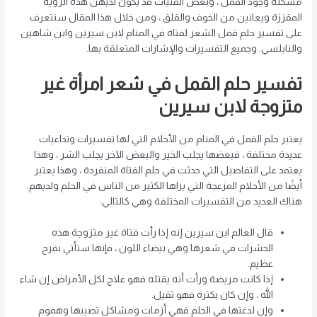
مشكلة وجود القمل ، وبعض الفتيات قد يكون لديهن هذه الرؤية
المقززة ويعانين من الخوف والقلق ، ومن خلال هذا المقال سنتعرف
على تفسير حلم قمل الشعر لفتاة في المنام لابن سيرين وابن شاهين
والنابلسي. وجميع التفسيرات والإشارات المتعلقة بها.
تفسير حلم القمل في شعر امرأة غير
متزوجة لابن سيرين
يعتبر حلم القمل في المنام من الأحلام التي لها تفسيرات وتداعيات
عديدة مختلفة ، فبعضها يجلب الخير والبعض الآخر يجلب الشر ، وهذا
يعتمد على التفاصيل التي حدثت في حلم الفتاة المنفردة ، وهذا يعتبر
أيضًا من الأحلام المزعجة التي يراها الكثير من الناس في الحلم ولديهم.
هناك العديد من التفسيرات المختلفة وهي كالتالي:
قال العالم ابن سيرين إنه إذا رأت فتاة غير متزوجة هذه
الحشرات في شعرها وهي بيضاء اللون ، فإنها ستأتي بفرح
عظيم.
إذا كانت مريضة ورأت أنه يقتله فهو علاج لكل الأمراض إن شاء
الله ، وإن كان بكثرة فهو ثقيل.
وإن لدغتها في الحلم فهي أزمات ومشاكل تصيبها وهموم