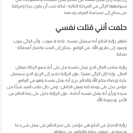
سيواجهها الرائي في المرحلة التالية ، لذلك يجب أن يكون حذرًا ومراقبًا.
من يحتاج إلى مساعدة العراف ودعمه.
حلمت أنني قتلت نفسي
تظهر رؤية الحالم أنه سيقتل نفسه ، لكنه لا يموت ، وأن الرائي يتوب
ويعود إلى طريق الله ، في الواقع ، يحتاج إلى البحث واختيار أصدقائه
بعناية.
رؤية صاحب المال الذي يقتل نفسه تدل على أنه يدفع الزكاة مقابل
المال ، وإذا كان الرائي فقيرًا ، فإن الرؤية تشير إلى الرزق الذي سيحصل
عليه ورضاه بحكم الله والحالم. يرى أنه يقتل نفسه وهو في الواقع
مؤمن يدل على توبته كما يفعل الخاطئ ، وفي حال طلب العبد شيئًا من
سيده ورأى أنه يقتل نفسه أمامه ، فإن الرؤية دليل على رضا الحالم عن
الأمر. ودينونة الله.
رؤية الانتحار في الحلم هي مؤشر على ندم الحالم على فعل شيء ما
ورغبته في إصلاح حياته والتكفير عن خطاياه.