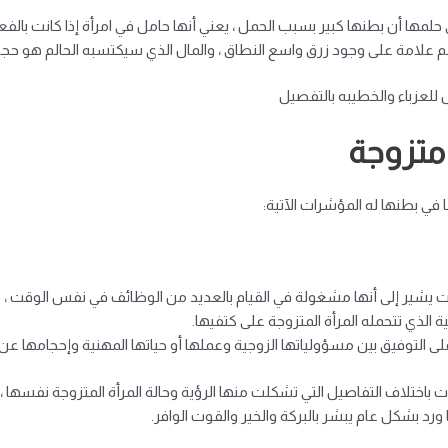
مها أن بطنها كبير بسبب الحمل ، يعني أنها حامل في امرأة إذا كانت بالفعل 
لحلم علامة على وجود زرق واسع النطاق ، والمال الذي سيكتسبه الحالم هو حجم
 للعزباء والخطيبه بالتفصيل
 متزوجة
 في بطنها له المؤشرات الآتية:
ت يشير إلى أنها مشغولة في القيام بالعديد من الوظائف في نفس الوقت ، مم
 الذي تتحمله المرأة المتزوجة على كتفيها.
ة على التوفيق بين مسؤولياتها الزوجية وعملها أو حياتها المهنية وإحجامها ع
ت باختلاف التفاصيل التي تشكلت منها الرؤية وحالة المرأة المتزوجة نفسها ،
د بشكل عام يبشر بالبركة والخير والقوت الوافر.