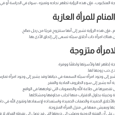
سجة العنكبوت ، فإن هذه الرؤية تظهر نجاحه وتميزه ، سواء في الدراسة أو في
نام للمرأة العازبة
 ، فإن هذه الرؤية تشير إلى أنها ستتزوج قريبًا من رجل صالح.
ن هناك امرأة ذات أخلاق سيئة تسعى إلى إلحاق الأذى بها.
امرأة متزوجة
جة يُظهر لها ولأسرتها ولطفًا ووفرة.
دى حب زوجها لها.
ير إلى وجود امرأة سيئة السمعة في حياتها وقد يشير إلى وجود امرأة تما
ة أنه يشير إلى سوء الظروف المادية والفقر.
على تقصيرها في طاعة الله والصعوبات التي تواجهها في الواقع.
وخبيثة يحاول الاقتراب منها لجلب مخاوفها ومشاكلها.
بالأخلاق الحميدة والصفات الحميدة واستعداده لإسعادها وتقوى الله في داخ
ها ويعيش معها في منزل المرأة المتزوجة.
لى أن الفتنة الزوجية وصلت إلى ذروتها التي قد تصل إلى نقطة الفراق لا قدر