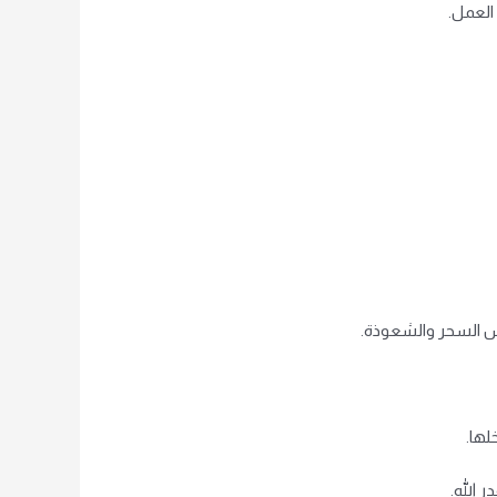
 العمل.
رس السحر والشعوذة.
لها.
 الله.