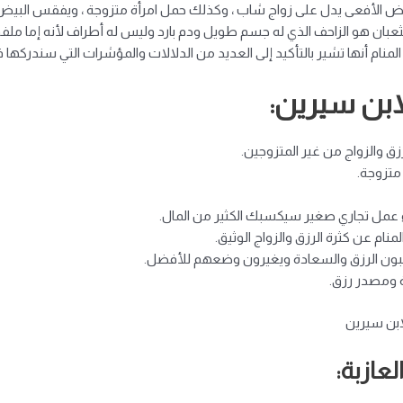
وبيض الأفعى يدل على زواج شاب ، وكذلك حمل امرأة متزوجة ، ويفقس البي
لثعبان هو الزاحف الذي له جسم طويل ودم بارد وليس له أطراف لأنه إما ملفوف
المنام أنها تشير بالتأكيد إلى العديد من الدلالات والمؤشرات التي سندركها 
ابن سيرين:
ق والزواج من غير المتزوجين.
 متزوجة.
 عمل تجاري صغير سيكسبك الكثير من المال.
ام عن كثرة الرزق والزواج الوثيق.
يكسبون الرزق والسعادة ويغيرون وضعهم للأفضل.
 ومصدر رزق.
ابن سيرين
عازبة: