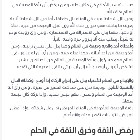
حسب تفسير الأحلام في مكان حله ، ومن يرفض أن يأخذ الوديعة في
المنام يخاف الله.
ومن نال شهادة ميت في المنام نال طعامًا ، أما من نال شهادة أنه لا
يعرف ما بداخله فهو خير إن شاء الله وإن قبل. الوديعة من غيره ، مالاً
أو ذهباً ، فهذا يدل على الاشتراك في الاستشارة ، ومن رأى زوجته تودع
له شيئاً ، يطلب منه ألا يتزوج مرة واحدة. ثانياً.
وأعطاه أحد والديه وديعة في المنام
وهذا يدل على حسن تربيته ، ومن
أخذ وديعة من أحد أبنائه ، فهذا عدله معه ، ومن رأى أن له عربون في
المنام فهو مسؤول ويأخذ الوديعة في المنام من الصالحين. يشير
الشخص أو ولي أوصياء الله إلى أن الرائي يتلقى المعرفة التي تفيده.
والإيداع في المنام للأغنياء يدل على إخراج الزكاة إذا أودع ، وكذلك الحال
بالنسبة للتاجر.
الوديعة تدل على محاكمة الفقير في صبره ، ومن رأى أنه
أخذ الوديعة في المنام وسجن ، فهو حبس شديد ، وإذا تركه كان حبسه
سهلًا.
رؤية الوديعة المأخوذة في المنام للمريض تدل على شفائه ، وإذا أعطى
المريض الترسبات تقصر مدته والله أعلم.
رفض الثقة وخرق الثقة في الحلم