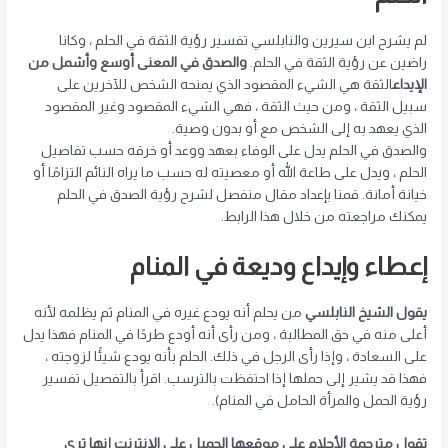
لم يشرح ابن سيرين والنابلسي تفسير رؤية الثقة في الحلم ، وكانا
راضين عن رؤية الثقة في الحلم.
والصدق في المعنى أوسع وأشمل من
الإيداع
الثقة هي الشيء المقصود الذي يمنحه الشخص للآخرين على
سبيل الثقة ، ومن حيث الثقة ، فهي الشيء المقصود وغير المقصود
الذي يعهد به إلى الشخص مع أو بدون وصية.
والصدق في الحلم يدل على الوفاء بعهد ووعد أو خرقه حسب تفاصيل
الحلم ، ويدل على طاعة الله أو معصيته له حسب ما يراه النائم التزامًا أو
خيانة أمانة. قمنا بإعداد مقال منفصل لشرح رؤية الصدق في الحلم
يمكنك مراجعته من خلال هذا الرابط.
إعطاء وإيداع وديعة في المنام
يقول الشيخ النابلسي
من يحلم أنه يودع غيره في المنام ثم يظلمه لأنه
أعلى منه في حق المطالبة ، ومن رأى أنه أودع طردًا في المنام فهذا يدل
على السعادة ، وإذا رأى الرجل في ذلك. الحلم بأنه يودع شيئًا لزوجته ،
فهذا قد يشير إلى حملها إذا احتفظت بالترسب. اقرأ بالتفصيل تفسير
رؤية الحمل والمرأة الحامل في المنام).
تقول مترجمة الأحلام على موقعها الجميل على الإنترنت إنها ترى