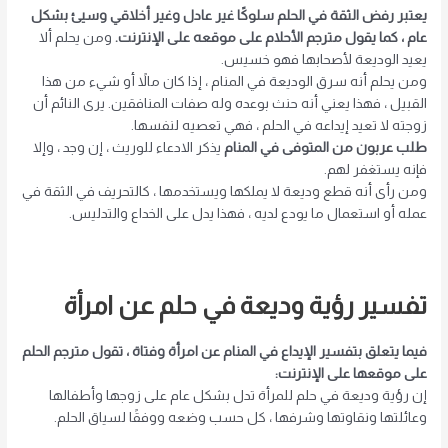
يعتبر رفض الثقة في الحلم سلوكًا غير عادل وغير أخلاقي وسيئ بشكل
عام ، كما يقول مترجم الأحلام على موقعه على الإنترنت.
ومن يحلم ألا
يعيد الوديعة لأصحابها فهو خسيس.
ومن يحلم أنه سرق الوديعة في المنام ، إذا كان مالاً أو شيء من هذا
القبيل ، فهذا يعني أنه حنث بوعده وله صفات المنافقين. يرى النائم أن
زوجته لا تعيد إيداعه في الحلم ، فهي تعصيه لنفسها.
طلب عربون من المتوفى في المنام
يذكر الادعاء للوريث ، إن وجد ، وإلا
فإنه يستغفر لهم.
ومن رأى أنه قطع وديعة لا يملكها ويستخدمها ، كالتحريف في الثقة في
عمله أو استعمال ما يودع لديه ، فهذا يدل على الخداع والتدليس.
تفسير رؤية وديعة في حلم عن امرأة
فيما يتعلق بتفسير الإيداع في المنام عن امرأة وفتاة ، تقول مترجم الحلم
على موقعها على الإنترنت:
إن رؤية وديعة في حلم للمرأة تدل بشكل عام على زوجها وأطفالها
وعائلتها ونقاوتها وشرفها ، كل حسب وضعه ووفقًا لسياق الحلم.