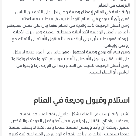
الترسب في المنام
رؤية عامة في المنام لإعطاء وديعة
وهي تدل على الثقة بين الناس ،
فمن رأى أنه يودع في المنام نقوداً لغيره ، فإنه يطلب مساعدته.
ومن أعطى الوديعة لأحد والديه في المنام فهذا يدل على حسن صحبتهم
، أما من أعطى الوديعة لأحد أبنائه فيعطيه الوصية ومن ترك الأمانة
لزوجته فهو يطلب أن يربي أولاده حسناً فيقول الله تعالى أئتمنك مع
زوجتي وإيماني.
ومن يرى أنه يودع وديعة لمجهول
وهو عاقل في أمور حياته لا يتكل
على الله ، فقال رسول الله صلى الله عليه وسلم: “كونوا حكماء وتوكلوا”.
ومن أعطى الوديعة للميت في المنام رجع إلى الورثة ، إذا وُجدوا في
الواقع ، أو الدعاء للميت.
استلام وقبول وديعة في المنام
تشير رؤية ترسب في المنام بشكل عام إلى ثقة المشاهد بنفسه
وصدقه ، وتحتاج الثقة إلى إجراءين. فعل أخذ وفعل العودة ، والشخص
متغير ، يمكنه أن يأخذ ويضمن لنفسه عندما يأخذ ، لكنه لا يشهد لنفسه
عندما يستجيب ، لذلك من يأخذ الثقة أو الودائع في الحلم لديه ثقة كبيرة