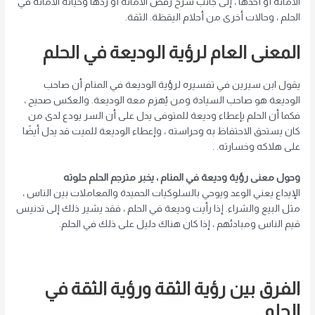
الأمانة أو أخذها ، إلى جانب شرح رفض الأمانة أو ردها وخيانة الأمانة في
الحلم ، وحالات أخرى من أحلام اليقظة. الثقة.
المعنى العام لرؤية الوديعة في الحلم
يقول ابن سيرين في تفسيره لرؤية الوديعة في المنام أن صاحب
الوديعة هو صاحب السيادة ومن يُهزم معه الوديعة. والعكس صحيح ،
فكما أن الحلم بإعطاء وديعة للمتوفى يدل على أن السر يودع لدى من
كان يستحق الاحتفاظ به وحراسته ، وإعطاء الوديعة للميت قد يدل أيضًا
على هلاكه وخسارته. .
وحول معنى رؤية وديعة في المنام ، يخبر مترجم الحلم حلوته
الإيداع يعني الوعد ويوحي بالسلوكيات الحميدة والمعاملات بين الناس ،
مثل البيع والشراء. إذا رأيت وديعة في الحلم ، فقد يشير ذلك إلى تدنيس
قيم الناس ومبادئهم ، إذا كان هناك دليل على ذلك في الحلم.
الفرق بين رؤية الثقة ورؤية الثقة في
الحلم