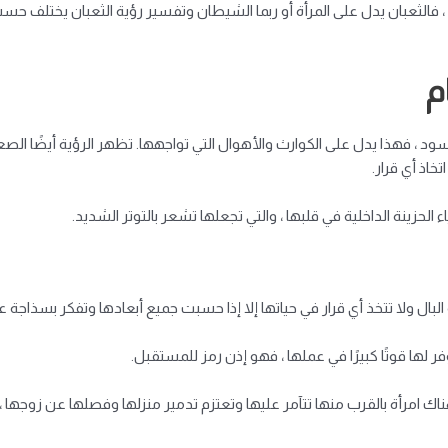
ام ، فالثعبان يدل على المرأة أو ربما الشيطان وتفسير رؤية الثعبان يختل
م
ا أسود ، فهذا يدل على الكوارث والأهوال التي تواجهها. تظهر الرؤية أيضًا ال
خاذ أي قرار.
 الحزينة الداخلية في قلبها ، والتي تجعلها تشعر بالتوتر الشديد.
 البال ولا تتخذ أي قرار في حياتها إلا إذا حسبت جميع أبعادها وتفكر بسذاجة 
فر لها قوتًا كبيرًا في عملها ، فهو إذن رمز للمستقبل.
هناك امرأة بالقرب منها تتآمر عليها وتعتزم تدمير منزلها وفصلها عن زوجها ،