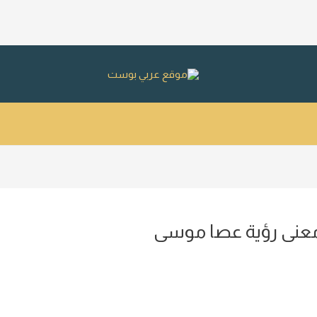
ومعنى رؤية عصا موسى