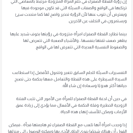
إن رؤية القطة الصفراء في حلم المرأة المتزوجة مرتبط بالمعاصي التي
ترتكبها في الواقع والصفات السيئة التي قد تكون موجودة فيها
ويفترض أن تتوب عنها لأن الرؤية تحذير واضح لها كما متحدث سيئ
ويستمرون في التخلف عن الآخرين.
بينما تطارد القطة الصفراء امرأة متزوجة في رؤيتها بخوف شديد عليها
يظهر ضعف ثقتها بنفسها ، والأشياء الصعبة التي تتعرض لها
والضغوط النفسية العديدة التي تتعرض لها في الواقع.
التفسيرات السيئة للحلم السابق تتغير وتتحول للأفضل إذا استطاعت
السيدة السيطرة على هذه القطة والتعامل معها بحكمة حتى تصبح
حياتها أكثر هدوءًا وسعادة إن شاء الله.
في حين أن لدغة القطة الصفراء للمرأة من الأمور التي تثبت الفتنة
الزوجية الخطيرة وقلة الحكمة في الأفعال مما يؤدي إلى زيادة عمق
الأزمات ويمكن للأسف إنهاء هذه الحياة.
إذا وجدت امرأة أنها تلعب مع القطة الصفراء ثم هاجمتها فجأة ، فيمكن
القول أن هناك شخصًا ينوي إلحاق الأذى بها ويمكنه الوصول إلى منزلها