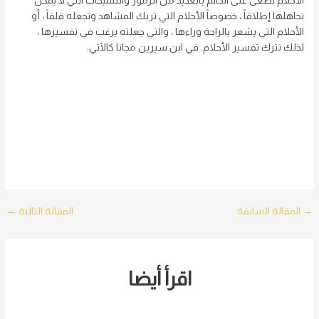
الأحلام تطغى على الحالم بالعديد من الرموز والتلميحات التي لا يمكن
تجاهلها إطلاقاً ، خصوصاً الأحلام التي تربك المشاهد وتجعله قلقاً ، أو
الأحلام التي يشعر بالراحة وراءها ، والتي جعلته يرغب في تفسيرها ،
لذلك نترك تفسير الأحلام. في ابن سيرين مجانا كالآتي:
Post
→
المقالة السابقة
المقالة التالية
←
navigation
اقرأ أيضا