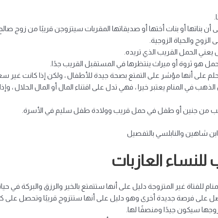
.
 أن بناتها أو بنات أختها أو صديقاتها المقربات سيتزوجن قريبًا من زوج صالح
 الزوج والحياة الزوجية.
يعني الحمل القريب الذي تريده.
لحمل هو ثروة أو ميراث ينتظرها في المستقبل القريب جدًا.
حلم على أنها مؤشر على التمتع بصحة جيدة للأطفال ، ولكن إذا كانت غير سع
ب في المنام يعتبر خيرا ، فهي تدل على اقتناء المال أو المال الحلال ، وإ
لذهب من جنين أو طفل في حمل قريب وولادة طفل سليم في الأسرة.
ابن شاهين والنابلسي بالتفصيل
للنساء العازبات
م للفتاة غير المتزوجة دليل على أنها ستتمتع بالخير والرزق والبركة في حياتها
ل على فرصة جديدة أخرى وهو دليل على أنها ستتزوج قريبًا وتحصل على كن
وجها سيكون جيدًا ومنصفًا لها.