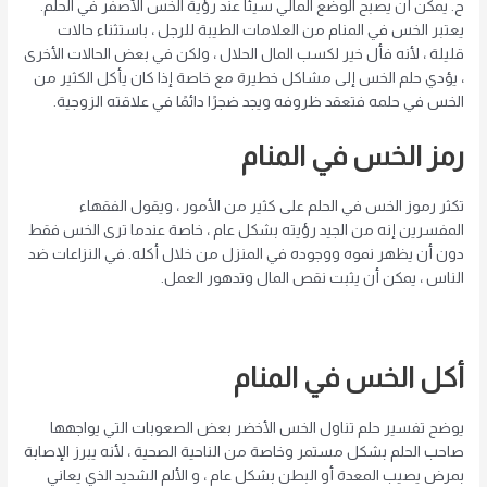
ح. يمكن أن يصبح الوضع المالي سيئًا عند رؤية الخس الأصفر في الحلم.
يعتبر الخس في المنام من العلامات الطيبة للرجل ، باستثناء حالات
قليلة ، لأنه فأل خير لكسب المال الحلال ، ولكن في بعض الحالات الأخرى
، يؤدي حلم الخس إلى مشاكل خطيرة مع خاصة إذا كان يأكل الكثير من
الخس في حلمه فتعقد ظروفه ويجد ضجرًا دائمًا في علاقته الزوجية.
رمز الخس في المنام
تكثر رموز الخس في الحلم على كثير من الأمور ، ويقول الفقهاء
المفسرين إنه من الجيد رؤيته بشكل عام ، خاصة عندما ترى الخس فقط
دون أن يظهر نموه ووجوده في المنزل من خلال أكله. في النزاعات ضد
الناس ، يمكن أن يثبت نقص المال وتدهور العمل.
أكل الخس في المنام
يوضح تفسير حلم تناول الخس الأخضر بعض الصعوبات التي يواجهها
صاحب الحلم بشكل مستمر وخاصة من الناحية الصحية ، لأنه يبرز الإصابة
بمرض يصيب المعدة أو البطن بشكل عام ، و الألم الشديد الذي يعاني