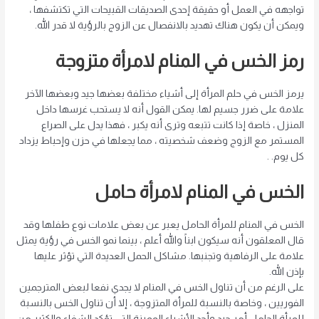
تواجهه في العمل أو حقيقة إحدى الصديقات القبيحات التي تكتشفها ،
ويمكن أن يكون هناك تهديد بالانفصال عن الزوج بالرؤية لا قدر الله.
رمز الخس في المنام لامرأة متزوجة
يرمز الخس في حلم المرأة إلى أشياء مختلفة بعضها جيد وبعضها الآخر
علامة على ضرر جسيم لها. يمكن القول أنه لا يستحب غرسها داخل
المنزل ، خاصة إذا كانت تتبعه وترى أنه يكبر ، فهذا يدل على الصراع
المستمر مع الزوج وضعف شخصيته ، مما يجعلها في حزن وإحباط يزداد
كل يوم. .
الخس في المنام لامرأة حامل
الخس في المنام للمرأة الحامل يعبر عن بعض علامات نوع طفلها وقد
قال المعلقون أنه سيكون ابناً والله أعلم ، بينما نمو الخس في رؤية يمثل
علامة على الرفاهية وتجنبها. مشاكل الحمل العديدة التي تؤثر عليها
بإذن الله.
على الرغم من أن تناول الخس في المنام لا يجدي نفعا لبعض المترجمين
الفوريين ، وخاصة بالنسبة للمرأة المتزوجة ، إلا أن تناول الخس بالنسبة
للمرأة الحامل أمر جيد وأحد الأشياء المميزة التي تؤكد الشفاء والكثير من