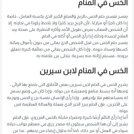
الخس في المنام
يفسر تفسير حلم الخس بالربح والمبلغ الكبير الذي يكسبه العامل ، خاصة
إذا كان تاجرًا أو مزارعًا ، لأن الربح يزيد كثيرًا ولا يلاحظ ركودًا في تجارته. إلا
أن الشخص المصاب بمرض طويل الأمد وآثاره الخطيرة على صحته يجد
العلاج لجسده وذلك إذا رأى الخس أو أكله في الحلم.
يفسر حلم الخس من قبل الشخص الذي يعاني من ديون بأموال يمكنه
كسبها وسداد ديونه ، وإذا كان الشخص يعاني من ضائقة كبيرة تتعلق
بروحه ، فسيتم إزالته منه بسرعة. يتخلى عن علاقته به.
الخس في المنام لابن سيرين
يشرح الخس في الحلم لابن سيرين بعض الأخلاق التي يتمتع بها الرائي ،
ومنها أنه يبسط منافع ومعيشة من حوله ، وإذا كان في وضع يسمح
له بمساعدتهم فلا يؤخرهم. . وإذا رأى الإنسان نفسه يزرع الخس ويوزعه
على الآخرين ، فإن الحلم يبرز الخير الذي يفعله والعدالة العظيمة لمن
حوله.
أما إذا رأى النائم أرضًا كبيرة وخضراء مليئة بالخس المزروع ، فإن الحلم
يشير إلى أن هذا الشخص سيكون له مصدر رزق في معظم جوانب حياته
سواء في العمل أو غير ذلك. كما أنه يحاول إرضاء من يحبهم ، عدا عن