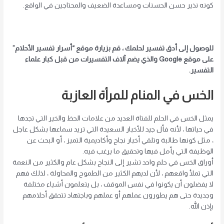
كونه نذير حسن الحسنات ومساعدة الضعيف والمحتاجين في الواقع.
للوصول إلى أدق تفسير لحلمك ، قم بزيارة موقع “أسرار تفسير الأحلام”
على موقع Google والذي يضم آلاف التفسيرات من قبل كبار علماء
التفسير.
الخس في المنام للمرأة العازبة
يمثل الخس في الحلم للفتاة العديد من علامات الحظ والخير التي تجدها
في حياتها ، لأنه فأل جيد للأخبار السعيدة التي تريد سماعها بشكل عاجل
، مثل كونها طالبة وتلقي أخبار نجاح وأكاديمية التميز ، أو البحث عن
الوظيفة التي يأمل فيها وتحقيق ما يرغب فيه.
أوراق الخس في حلم واحد تشير إلى النجاح بشكل عام والكثير من النعمة
التي تملأ واقعهم ، لأن لديهم الكثير من الطموح والمحاولة ، لذلك فهم
لا يفضلون أن يكونوا في نفس الموقف ، بل يتعلمون أشياء مختلفة
وجديدة حتى هم يطورون عملهم أو عملهم وباجتهاد تتحقق أحلامهم
بإذن الله.