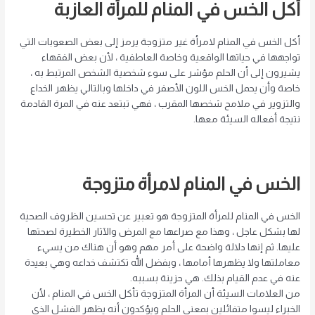
أكل الخس في المنام للمرأة العازبة
أكل الخس في المنام لامرأة غير متزوجة يرمز إلى بعض الصعوبات التي
تواجهها في حياتها الواقعية وخاصة العاطفية ، لأن بعض الفقهاء
يشيرون إلى أن الحلم مؤشر على سوء شخصية الشخص المرتبط به ،
خاصة وأن يحمل الخس اللون الأصفر في داخلها وبالتالي يظهر الخداع
والتزوير في ملامح شخصها المقرب ، فهي تبتعد عنه في المرة القادمة
نتيجة أفعاله السيئة معها.
الخس في المنام لامرأة متزوجة
الخس في المنام للمرأة المتزوجة هو تعبير عن تحسين الظروف الصحية
لها بشكل عاجل ، وهذا مع صراعها مع المرض والآثار الخطيرة لصحتها
عليها. ثم إنها دلالة واضحة على أمر مهم وهو أن هناك من يسيء
معاملتها ولا يظهرها أمامها ، وبفضل الله تكتشف خداعه وهي بعيدة
عنه في عدم القيام بذلك. هي حزينة بسببه.
من العلامات السيئة أن المرأة المتزوجة تأكل الخس في المنام ، لأن
الخبراء ليسوا متفائلين بمعنى الحلم ويؤكدون أنه يظهر الفشل الذي