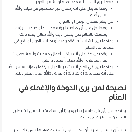
عندما يرى الشاب أنه فقد وعيه أو يشعر بالدوار.
وهذا قد يدل على أنه إنسان غير مستقيم في حياته والله
تعالى أعلم.
من يحلم بفقدان الوعي أو بالدوار.
وهذا يدل على أن صاحب الرؤية قد ساد أو صاحب الرؤية
يتمسك بالعالم حتى ينسى دينه والله تعالى يعلم ذلك.
وعندما يرى الشاب أنه يفقد وعيه أو يصاب بالدوار أو يقع في
غيبوبة في المنام.
وقد يدل هذا على أنه يرتكب أعمال معصية وأنه شخص لا
يعي مخاطره ، والله تعالى أسمى وأعلم.
وعندما يرى في الحلم أنه يشعر بالدوار والإغماء ، فإنه يفسر أيضًا
على أنه فقد ماله أو كبريائه أو قوته ، والله تعالى يعلم ذلك.
نصيحة لمن يرى الدوخة والإغماء في
المنام
وينصح من رأى في حلمه إغماء ودوارًا أن يستعيذ بالله من الشيطان
الرجيم وشر ما رآه في حلمه.
يجب أن يلمس السرير أو مكان النوم بأصابعه ويهزها برفق ثلاث مرات