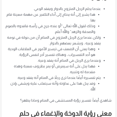
عندما يحلم الرجل المتزوج بالدوار ويفقد الوعي.
هذا يشير إلى أنه يحتاج إلى أداء التكفير عن مهمة معينة قام
بها.
وذلك لقول الله تعالى “أو عنده جرح في رأسه فافدوه بالصوم
والصدقة والزهد” والله أعلم.
ولكن عندما يرى الرجل المتزوج في المنام أن من حوله في نومه
يفقد وعيه ، ويشعر بعضهم بالدوار.
وهذا يعني أن الضعف في تيسير الأمور في العلاقات الودية
هو أحد التفسيرات ، وهناك تفسير آخر لنفس الرؤية.
وعندما يرى الرجل في المنام أنه يفقد وعيه.
فهذا يدل على أنه سيمرض أو يمر بظروف صعبة وهذه
مقدمة له وتنبيه.
يتم تفسيره أيضًا عندما ترى رجلاً في المنام أنه يفقد وعيه.
وقد يدل هذا على عداوته وأنه سيتغلب عليه ويشفى بإذن
الله.
شاهدي أيضاً: تفسير رؤية المستشفى في المنام وماذا يظهر؟
معنى رؤية الدوخة والإغماء في حلم