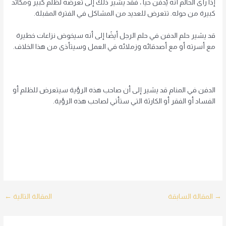
إذا رأى الحالم أنه يُدفن حياً ، فقد يشير ذلك إلى تعرضه لظلم كبير ومكائد
كبيرة من حوله. تتعرض للعديد من المشاكل في الفترة المقبلة.
قد يشير حلم الدفن في حلم الرجل أيضًا إلى أنه سيخوض نزاعات خطيرة
مع أسرته أو مع أصدقائه وزملائه في العمل وسيتأذى من هذا الخلاف.
الدفن في المنام قد يشير إلى أن صاحب هذه الرؤية سيتعرض للظلم أو
الفساد أو الفقر أو الكارثة التي ستأتي لصاحب هذه الرؤية.
Post
→
المقالة السابقة
المقالة التالية
←
navigation