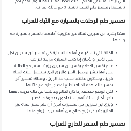
التي تراها الفتاة في المنام ، لذلك أعددنا مقالنا لهذا اليوم لنقدم لكم
بالتفصيل تفسير حلم السفر بالسيارة مع عائلة العازب.
تفسير حلم الرحلات بالسيارة مع الآباء للعزاب
هكذا يشرح ابن سيرين لفتاة غير متزوجة أحلامها بالسفر بالسيارة مع
والديها:
الفتاة التي تسافر مع أهلها بالسيارة في تفسير ابن سيرين تدل
على الأمن والأمان إذا كانت السيارة مريحة للراكب.
عالم تفسير الأحلام يفسر ابن سيرين رؤية السفر مع العائلة
على أنها تبشر بوصول الخير والرزق الذي ستحصل عليه الفتاة
قريبًا ، وستكون عائلتها سبب هذا الرزق ، وهناك تفسير آخر
يفسر ذلك. هذه الفتاة تتطلع لقضاء إجازة مع عائلتها.
لكن الوضع مختلف. إذا كان الحالم وعائلتها في حالة حزينة ، فهذا
ينذر بأخبار سيئة أنهم سيتعلمون بعد وقت قصير.
ويرى ابن سيرين في تفسيرات أخرى أن حلم سفر الفتاة غير
المتزوجة ينذر بزوج صالح من أهلها يريد الزواج منها.
تفسير حلم السفر للخارج للعزاب