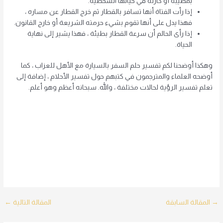
بمصيبة أو كارثة في حياتها الشخصية.
إذا رأت الفتاة أنها تسافر بالقطار ثم خرج القطار عن مساره ،
فهذا يدل على أنها تقوم بشيء حرمته الشريعة أو خارج القانون.
إذا رأى الحالم أن سرعة القطار بطيئة ، فهذا يشير إلى نهاية
الحياة.
وهكذا أوضحنا لكم تفسير حلم السفر بالسيارة مع الأهل للعزاب ، كما
أوضحه العلماء والمترجمون في كتبهم حول تفسير الأحلام ، إضافة إلى
تعلم تفسير الرؤية لحالات مختلفة ، والله. سبحانه أعظم وهو أعلم.
Post
→
المقالة السابقة
المقالة التالية
←
navigation