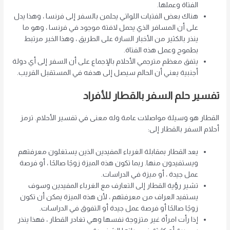
الفتاة وعملها.
هناك بعض الفتيات اللواتي يحلمن بالسفر إلى فرنسا ، وهذا يدل
على أن المسافر الذي يحمل لافتة موجود في فرنسا ، وهو ما
ينذر بالكثير من الأخبار السارة على الطريق ، وهذا الخبر مرتبط
بطموح وعمل هذه الفتاة.
يتفق معظم مترجمي الأحلام بالإجماع على أن السفر إلى أي دولة
أجنبية يعني أن الحالم سيصل إلى هدفه في المستقبل القريب.
تفسير حلم السفر بالقطار للأفراد
القطار هو وسيلة مواصلات عامة وله معنى في تفسير الأحلام. ترمز
أحلام السفر بالقطار إلى:
يعد القطار بمقابلة الغرباء المفيدين الذين يستغلون معرفتهم
ويستفيدون منها. ربما تكون هذه الميزة زوجًا صالحًا ، أو فرصة
عمل جيدة ، أو ميزة في الدراسات.
تشير رؤية القطار إلى التعارف مع الغرباء المفيدين وسوف
يستفيد العراف من معرفتهم ، لأن هذه الميزة يمكن أن تكون
زوجًا صالحًا أو فرصة عمل جيدة أو التفوق في الدراسات.
إذا رأت امرأة غير متزوجة نفسها وهي تغادر القطار ، فهذا ينذر