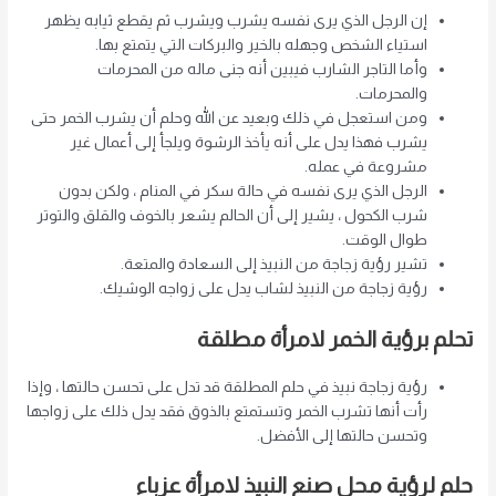
إن الرجل الذي يرى نفسه يشرب ويشرب ثم يقطع ثيابه يظهر
استياء الشخص وجهله بالخير والبركات التي يتمتع بها.
وأما التاجر الشارب فيبين أنه جنى ماله من المحرمات
والمحرمات.
ومن استعجل في ذلك وبعيد عن الله وحلم أن يشرب الخمر حتى
يشرب فهذا يدل على أنه يأخذ الرشوة ويلجأ إلى أعمال غير
مشروعة في عمله.
الرجل الذي يرى نفسه في حالة سكر في المنام ، ولكن بدون
شرب الكحول ، يشير إلى أن الحالم يشعر بالخوف والقلق والتوتر
طوال الوقت.
تشير رؤية زجاجة من النبيذ إلى السعادة والمتعة.
رؤية زجاجة من النبيذ لشاب يدل على زواجه الوشيك.
تحلم برؤية الخمر لامرأة مطلقة
رؤية زجاجة نبيذ في حلم المطلقة قد تدل على تحسن حالتها ، وإذا
رأت أنها تشرب الخمر وتستمتع بالذوق فقد يدل ذلك على زواجها
وتحسن حالتها إلى الأفضل.
حلم لرؤية محل صنع النبيذ لامرأة عزباء