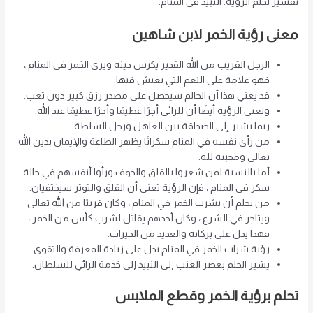
تفسير لحلم الرؤية. النبيذ في المنام.
معنى رؤية الخمر لابن شاهين
الرجل القريب من الله القدير يكرس دينه ويرى الخمر في المنام ،
فهو علامة على النعم التي يعيش فيها.
قد يعني هذا أن الحالم سيحصل على مصدر رزق كبير دون تعب.
وتعني الرؤية أيضًا أن للرائي أجرًا عظيمًا وأجرًا عظيمًا عند الله.
ربما يشير إلى الصداقة بين العاهل ورجل السلطة.
من رأى نفسه في المنام سكرانًا يظهر الطاعة والإيمان بدين الله
تعالى ومحبته لله.
أما بالنسبة لمن شعروا بالقلق والخوف ورأوا أنفسهم في حالة
سكر في المنام ، فإن الرؤية تعني أن القلق والتوتر سيختفيان.
من يحلم أن يشرب الخمر في المنام ، وكان قريبًا من الله تعالى
ويتاجر في الشرع ، وكان أحدهم يقاتل لشرب كأس من الخمر ،
فهذا يدل على بركاته والعديد من الخيرات.
رؤية شراب الخمر في المنام يدل على زيادة المعرفة والتقوى.
يشير الحلم بعصر العنب إلى النبيذ إلى خدمة الرائي للسلطان.
تحلم برؤية الخمر وقطع الملابس