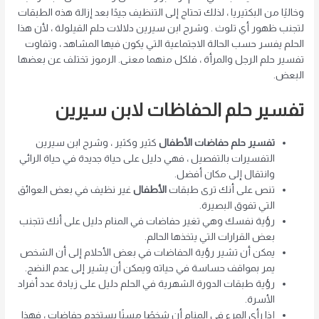
وخاليًا من البكتيريا ، لذلك تحتاج إلى التنظيف جيدًا بعد إزالة هذه الطبقات
لتجنب ظهور أي تلوث . وشرح ابن سيرين دلالات حلم القيلولة ، لأن هذا
الحلم يفسر حسب الحالة الاجتماعية التي يكون فيها المشاهد ، وتفاوت
تفسير حلم الرجل والمرأة ، فلكل منهما معنى. الرموز تختلف عن بعضها
البعض.
تفسير حلم الحفاظات لابن سيرين
تفسير حلم حفاضات الأطفال
كثير وكثير ، وشرح ابن سيرين
التفسيرات بالتفصيل ، فهي دليل على حياة جديدة في حياة الرائي
وانتقال إلى مكان أفضل.
تنص على أنك ترى طبقات
الأطفال
غير نظيف في بعض العوائق
التي تفوق البصيرة.
رؤية نفسك وهي تغير حفاضات في المنام دليل على أنك تتجنب
بعض القرارات التي يتخذها الحالم.
يمكن أن تشير رؤية الحفاضات في بعض الأحلام إلى أن الشخص
يمر بمواقف حساسة في حياته ويمكن أن يشير إلى عدم النضج.
رؤية طبقات الدورة الشهرية في الحلم دليل على زيادة عدد أفراد
الأسرة.
إذا رأى المرء في المنام أن شخصًا مسنًا يستخدم حفاضات ، فهذا