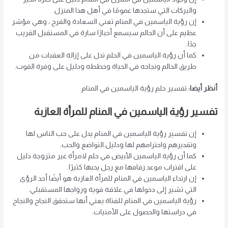
والبركات التي ستجدها عمومًا في أهل هذا المنزل.
إن رؤية الياسمين في المنام تعني السعادة والفرح ، وهي مؤشر
عظيم على أن الحالم سيسمع أخبارًا سارة في المستقبل القريب
جدًا.
كما أن رؤية الياسمين في الحلم تدل على إزالة العقبات من
طريق الحالم ونجاحه في الحياة وخططه ودليل على وفرة القوت.
أنظر أيضا:
تفسير حلم رؤية الياسمين في المنام
تفسير رؤية الياسمين في المنام للمرأة العازبة
إن تفسير رؤية الياسمين في المنام يدل على حب الناس لها
وتقديرهم واحترامهم لها ودليل التواضع والحب.
كما أن رؤية الياسمين الأبيض في حلم لامرأة غير متزوجة دليل
على اقتراب موعد زفافها مع رجل يحبها كثيرًا.
إن ارتداء الياسمين في المنام للمرأة العازبة هو أيضًا أحد الرؤى
التي تشير إلى دخولها في علاقة قوية وزواجها المستقبلي.
رؤية الياسمين في المنام للفتاة يعني أنها ستحقق النجاح والنجاح
في دراستها والحصول على الأمنيات.