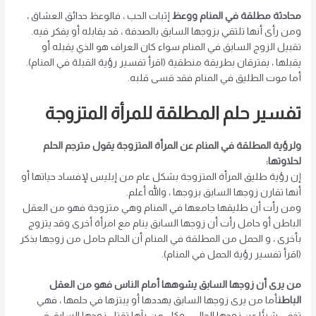
محادثة مطلقة في المنام ووعظ
إثبات الحب ، فالوعظ حدائق العشاق ،
ومن رأى أنها تلتقي بزوجها السابق بالصدفة ، قد يقابله أو يفكر فيه.
تقبيل الزوج السابق في المنام سواء كان العراف هو الذي يقبله أو
يقبلها ، يفترقان بطريقة منطقية (اقرأ تفسير رؤية القبلة في المنام).
أما موت الطليق في المنام فقد قسى قلبه.
تفسير حلم المطلقة للمرأة المتزوجة
ولرؤية المطلقة في المنام عن المرأة المتزوجة يقول مترجم الحلم
لحلاوتها:
إن رؤية طليق المرأة المتزوجة بشكل عام من إبليس لإفساد حياتها أو
أنها تقارن زوجها السابق بزوجها ، والله أعلم.
ومن رأت أن طليقها جامعها في المنام وهي متزوجة فهو من العقل
الباطن أو حامل رأت أن زوجها السابق ينام مع امرأة أخرى وقد يتزوج
بأخرى ، و الحمل من المطلقة في المنام أن الحالم حامل من زوجها بذكر
(اقرأ تفسير رؤية الحمل في المنام).
من يرى أن زوجها السابق يشوهها أمام الناس فهو من العقل
الباطن
أما من يرى زوجها السابق يهددها أو يبتزها في حلمها ، فهي
تخفي شيئًا عن زوجها الحالي ، وكل من رآها تقتل زوجها السابق في