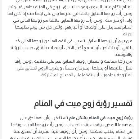
المنام يتكلم عنه بالسوء ، وموت السابق. -زوج في المنام يظهر قسوته.
ومن رأت زوجها السابق جالسًا في منزلها يدل على ابنها منه إذا كان لها
ولد ، أو خبر منه ، ومن رأت زوجها السابق جالسًا مع زوجها الحالي في
المنام فقد يدل على أولادها أو أخبارهم ، ولكن كل من يوبخ طليقها
يحزنه.
من يرى أن زوجها السابق يتسبب في انفصالها عن زوجها الحالي قد
يلتقي ، أو يتشاجر ، أو يسمع أخبار الآخر ، أو يصاب بالقلق ، حسب الرؤية
والموقف.
من رآها معانقة واحتضان زوجها السابق ندم على طلاقه ، ومن رآها
تقبّل طليقها أو يقبلها ، يفترقان حسنًا ، ويضرب الزوج السابق على
المتزوجة. يحلمون بأن يتفقوا على المصالح المشتركة.
تفسير رؤية زوج ميت في المنام
رؤية زوج ميت في المنام بشكل عام
تستغفر ، وأن لهما حق على
بعضهما البعض ، وقد سبقت الحساب ، ومن رأت زوجها الميت يوبخها
في المنام يطلب صلاتها ، ومن رأى زوجها ميتًا. بشرط أن تصدق عنه
وتحتاج إلى مغفرتها ، ومن رأى زوجها المتوفى في حالة جيدة فليصلحها.