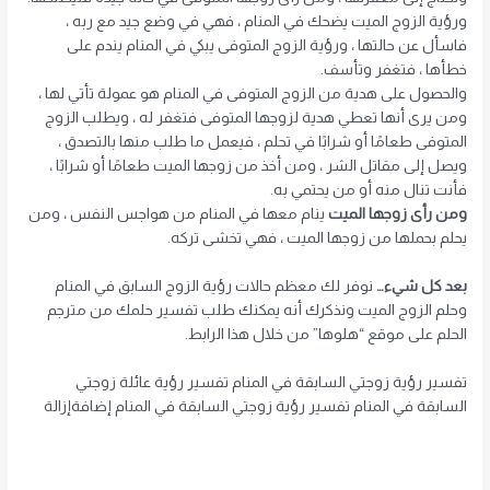
ورؤية الزوج الميت يضحك في المنام ، فهي في وضع جيد مع ربه ،
فاسأل عن حالتها ، ورؤية الزوج المتوفى يبكي في المنام يندم على
خطأها ، فتغفر وتأسف.
والحصول على هدية من الزوج المتوفى في المنام هو عمولة تأتي لها ،
ومن يرى أنها تعطي هدية لزوجها المتوفى فتغفر له ، ويطلب الزوج
المتوفى طعامًا أو شرابًا في تحلم ، فيعمل ما طلب منها بالتصدق ،
ويصل إلى مقاتل الشر ، ومن أخذ من زوجها الميت طعامًا أو شرابًا ،
فأنت تنال منه أو من يحتمي به.
ومن رأى زوجها الميت
ينام معها في المنام من هواجس النفس ، ومن
يحلم بحملها من زوجها الميت ، فهي تخشى تركه.
بعد كل شيء…
نوفر لك معظم حالات رؤية الزوج السابق في المنام
وحلم الزوج الميت ونذكرك أنه يمكنك طلب تفسير حلمك من مترجم
الحلم على موقع “هلوها” من خلال هذا الرابط.
تفسير رؤية زوجتي السابقة في المنام
تفسير رؤية عائلة زوجتي
السابقة في المنام
تفسير رؤية زوجتي السابقة في المنام
إضافة
إزالة