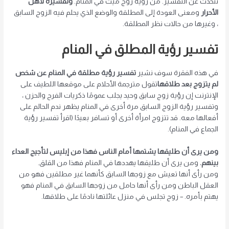
نتحدث عن التفسير. من رؤية زوج ميت في المنام.
وتفسيره لأهل
الأحرار
ومعنى العودة إلى المطلقة والوضع الذي يحلم فيه الزوج السابق
، وغيرها من حالات نظر المطلقة.
تفسير رؤية المطلق في المنام
في هذه الفقرة سوف نشير
تفسير رؤية مطلقة في المنام عن شخص
لم يتزوج بعد طلاقها
تقول مترجمة الأحلام على موقعها اللطيف على
الإنترنت إن رؤية زوج سابق وحيد يجلب عمومًا ذكريات الفرح والحزن ،
وتفسير رؤية الزوج السابق مرة أخرى في المنام يظهر ندم الحالم على
أفعالها معه. قد تتزوج امرأة أخرى أو تسافر بعيدًا (اقرأ تفسير رؤية
الجماع في المنام).
ومن يرى أن طليقها يشتمها أمام الناس فهذا من إبليس لتأجيج العداء
بينهم.
ومن يرى أن طليقها يهددها في المنام فهذا من القلق.
ومن رأى أنها تعيش مع زوجها السابق كأنهما غير مطلقين فهو من
العقل الباطن ومن رأى أنها حامل من زوجها السابق في المنام فهو
يهتم بأمره. – زوج تجلس في منزل عائلتها نادمًا على طلاقها.