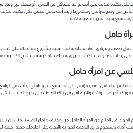
لت حاملاً ، فهذه علامة على أنك تواجه مشاكل في الحمل ، أو سماع خبر و
اليأس من وصوله بأمان وسلام إذا رأيت أنك حامل بطفل ذكر ، فهذه علامة عل
وستتمتع بحياة أسرية سعيدة لاحقًا.
أة حامل
حمل صعب ومرهق ، فهذه علامة لبدء تنفيذ مشروع يساعدك على كسب الما
لامة على إيجاد مصدر جديد لكسب الرزق يمنحك حياة كريمة ويسمح لك بتربية 
بلسي عن امرأة حامل
منام للمرأة الحامل ، فهو مؤشر على أنه سمع خبر وفاة أخ أو أب ، في الواقع ،
عورك بأعراض الولادة والارتعاش من تلك اللحظة حتى يخرج الجنين بشكل ج
موت في المنام عن المرأة الحامل من مختلف علماء التفسير مثل ابن سيرين
عليقك أدناه وسيقوم فريق الترجمة الفورية بالإجابة على أحلامك
مجلة رقيقة
ليك