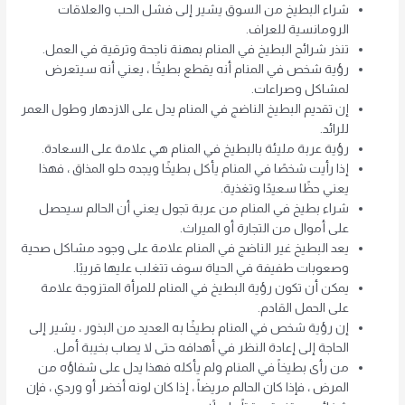
شراء البطيخ من السوق يشير إلى فشل الحب والعلاقات
الرومانسية للعراف.
تنذر شرائح البطيخ في المنام بمهنة ناجحة وترقية في العمل.
رؤية شخص في المنام أنه يقطع بطيخًا ، يعني أنه سيتعرض
لمشاكل وصراعات.
إن تقديم البطيخ الناضج في المنام يدل على الازدهار وطول العمر
للرائد.
رؤية عربة مليئة بالبطيخ في المنام هي علامة على السعادة.
إذا رأيت شخصًا في المنام يأكل بطيخًا ويجده حلو المذاق ، فهذا
يعني حظًا سعيدًا وتغذية.
شراء بطيخ في المنام من عربة تجول يعني أن الحالم سيحصل
على أموال من التجارة أو الميراث.
يعد البطيخ غير الناضج في المنام علامة على وجود مشاكل صحية
وصعوبات طفيفة في الحياة سوف تتغلب عليها قريبًا.
يمكن أن تكون رؤية البطيخ في المنام للمرأة المتزوجة علامة
على الحمل القادم.
إن رؤية شخص في المنام بطيخًا به العديد من البذور ، يشير إلى
الحاجة إلى إعادة النظر في أهدافه حتى لا يصاب بخيبة أمل.
من رأى بطيخاً في المنام ولم يأكله فهذا يدل على شفاؤه من
المرض ، فإذا كان الحالم مريضاً ، إذا كان لونه أخضر أو ​​وردي ، فإن