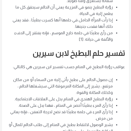
شفائه يستغرق وقتاً طويلاً.
رؤية البطيخ ينمو في المزرعة يعني أن الحالم سيحقق كل ما
يطمح إليه في الحياة.
إذا رأت المرأة الحامل في حلمها أنها كسرت بطيخًا ، فقد يعني
ذلك أنها فقدت جنينها.
من رأى بطيخًا في حلمه خارج الموسم ، فإنه يفتقر إلى الدفء
والألفة في حياته. [1]
تفسير حلم البطيخ لابن سيرين
عواقب رؤية البطيخ في المنام حسب تفسير ابن سيرين هي كالتالي:
إن حصول الحالم على بطيخ يأتي إليه من السماء أو من مكان
مرتفع ، يشير إلى المكانة المرموقة التي سيشغلها الحالم ،
وكذلك المكانة والقوة.
رؤية البطيخ الهندي في المنام يدل على العلاقات الاجتماعية.
إذا رأى المرء بطيخًا أخضر في المنام ، فهذا يدل على الصحة.
إذا رأى المرء في حلمه بطيخًا قد نضج لدرجة التعفن ، فإنه يعاني
من مرض.
يشير الوصول لالتقاط بطيخ في المنام إلى طلب الحالم للمال أو