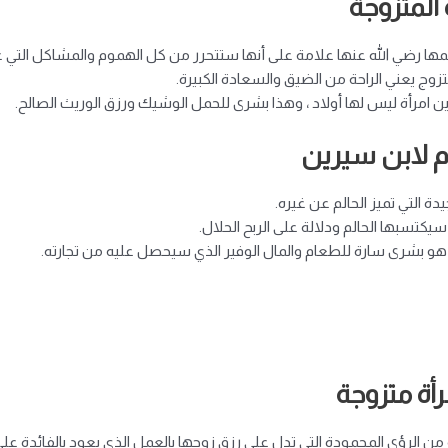
المتزوجة
لمها رضي الله عنها علامة على أنها ستتحرر من كل الهموم والمشاكل التي ع
وج يعني الراحة من الضيق والسعادة الكبيرة.
ين امرأة ليس لها أولاد ، وهذا بشرى للحمل الوشيك ورزق الوريث الصالح.
م لابن سيرين
 التي تميز الحالم عن غيره.
سيكتسبها الحالم ودلالة على الربح الحلال.
ر هو بشرى سارة للطعام والمال الوفير الذي سيحصل عليه من تجارته.
أة متزوجة
 من الرؤى المحمودة التي تدل على رزق زوجها بالعمل الذي يعود بالفائدة على