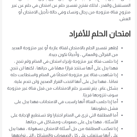
المستقبل والقدر ، لذلك نقترح تفسير حلم عن امتحان في حلم عن غير
متزوج فتاة متزوجة من رجال ونساء وفي حالة تأجيل الامتحان أو
الغش.
امتحان الحلم للأفراد
يُظهر تفسير الحلم بالامتحان لفتاة عازبة أو غير متزوجة العديد
من القرائن والمعاني ، وأحيانًا تكون جيدة.
إذا حلمت فتاة غير متزوجة بإجراء امتحان في المنام ولم تنجح ،
فهذا يدل على أنها ستتخذ قرارًا مهمًا في حياتها ، لكنها لن تنجح.
إذا شاهدت فتاة غير متزوجة امتحانًا في المنام واستطاعت حله
تمامًا ، فهذا يدل على أنها اتخذت القرار الصحيح ولن تندم عليه.
بشكل عام ، يتم تفسير حلم الامتحانات من قبل فتاة غير متزوجة
سوف تتزوجها قريبًا.
أما إذا حلمت الفتاة أنها راسبت في الامتحانات فهذا يدل على
فشل خطوبتها.
أما المطلقة التي ترى في المنام اختبارا ولا تستطيع الإجابة على
الأسئلة ، فهذا يدل على صعوبات ومشاكل في حياتها.
إذا تمكنت المطلقة من حل أسئلة الامتحان بسهولة ، فهذا يدل
على أنها ستتغلب على كل الصعوبات والمشاكل التي تواجهها