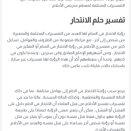
التفسيرات المختلفة لمعظم مترجمي الأحلام.
تفسير حلم الانتحار
رؤية الانتحار في المنام لها العديد من التفسيرات المختلفة والمتغيرة
من شخص إلى آخر ، مع مراعاة مجموعة من الظروف والعوامل. تساءل
كثير من مفسري الأحلام عن رؤية الانتحار في المنام أو التفكير في
الانتحار ، ومن أشهرهم الإمام الصادق وابن سيرين ، وعندما نكون في
كتبهم ، وجدنا أن معظمهم أكد أن هذه الرؤية لها تفسيرات غير سارة. ،
باستثناء حالات قليلة تثبت عكس ذلك.
يرجع سبب رؤيتنا للانتحار في الحلم إلى عوامل مختلفة ، بما في ذلك
الحالة النفسية والعاطفية ، وكذلك الحالة الجسدية. غالبًا ما نجد في
تفسيرات تفسير الأحلام من قبل العلماء أن الانتحار في الحلم دليل على
الفشل أو الفشل ، يمكن أن يتغير معنى الرؤية اعتمادًا على طبيعة
الرؤية فهو يحاول فقط قتل نفسه دون أن يموت أو يفكر عن قتل
نفسه أو رؤية شخص آخر يساعده على قتل نفسه والعديد من الأحلام
والتغييرات الأخرى.