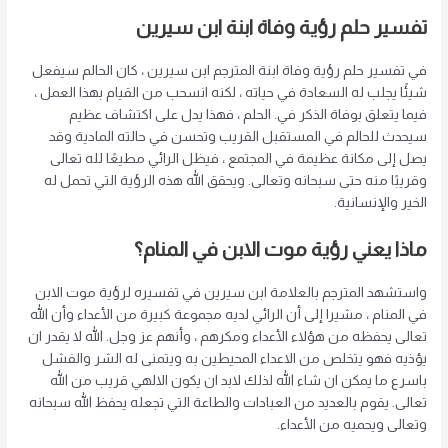
تفسير حلم رؤية وفاة ابنة ابن سيرين
في تفسير حلم رؤية وفاة ابنة المترجم ابن سيرين ، كان الحالم سيفعل
شيئًا يجلب له السعادة في حياته ، لكنه انسحب من القيام بهذا العمل ،
فيما يتعلق بوفاة الذكر في. الحلم ، فهذا يدل على اكتشاف عظيم
سيحدث للحالم في المستقبل القريب وتحسن في حالته المادية وقد
يصل إلى مكانة عظيمة في المجتمع ، فيظل الرائي مطيعًا لله تعالى
وقريبًا منه حتى سبحانه وتعالى. ويحقق الله هذه الرؤية التي تحمل له
الخير والإنسانية.
ماذا يعني رؤية موت الابن في المنام؟
واستشهد المترجم بالعلامة ابن سيرين في تفسيره لرؤية موت الابن
في المنام ، مشيرا إلى أن الرائي لديه مجموعة كبيرة من الأعداء وأن الله
تعالى يحفظه من هؤلاء الأعداء ومكرهم ، وأنهم عز وجل. الله لا يقدر ان
يؤذيه فهو يتخلص من الاعداء المحيطين به ويتمنى له الشر والفشل
باسرع ما يمكن ان شاء الله لذلك لابد ان يكون الالهي قريب من الله
تعالى. يقوم بالعديد من العبادات والطاعة التي تجعله يحفظ الله سبحانه
وتعالى ويحميه من الأعداء.