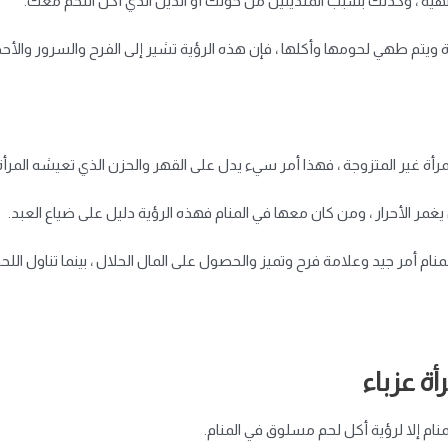
يه ، وكذلك بسبب المتدينين من حولك أو الدين الذي أكل اللحم معك.
 ويتم طهي لحومها وأكلها ، فإن هذه الرؤية تشير إلى الفرح والسرور والأحداث 
لمرأة غير المتزوجة ، فهذا أمر سيء يدل على القهر والحزن الذي تعيشه المر
يغمر الأحرار ، ومن كان معها في المنام فهذه الرؤية دليل على ضياع العبد.
لمنام أمر جيد وعلامة فرح وتميز والحصول على المال الحلال ، بينما تناول الل
ة عزباء
نام إلا لرؤية أكل لحم مسلوق في المنام.