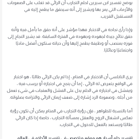
يوضح تفسير ابن سيرين لحلم التجارب أن الرائي قد تغلب على الصعوبات
والأزمات التي يمر بها ويشير إلى أنه سيحقق ما يطمح إليه في
المستقبل القريب.
وإذا رأى نجاحه في الاختبار فهذا مؤشر على أنه حقق ما يأمل فيه وأنه
حقق نتائج جيدة لجهوده وجهوده في الفترة السابقة. قد يشير النجاح إلى
فوزه بمنصب أو وظيفة يطمح إليها وأن حياته ستكون أفضل ماديًا
واجتماعيًا وعائليًا.
يرى النابلسي أن الاختبار في المنام ، إذا لم يكن الرائي طالبًا ، هو اختبار
في الواقع يتعرض له الرائي ، إما أن ينجح في اجتيازه أو يرسب فيه ،
ويفشل في اجتيازه في الحلم يدل على الفشل والعقبات في شيء تعمل
من أجله ، وصعوبة الرد إشارة إلى ضعف إيمان الرائي والتزامه بصلواته.
أما بالنسبة للظواهر ، فإن رؤية التجارب في المنام يمكن أن تكون رؤية
تعكس انشغال الروح والعقل بمسألة التجارب ، خاصة إذا كان الرائي
طالبًا ويستعد بالفعل للدخول في التجارب.
تفسير حلم أسرار هو موقع متخصص في تفسير الأحلام في العالم