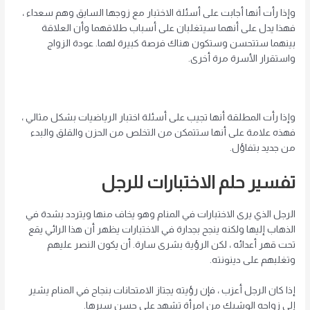
وإذا رأت أنها أجابت على أسئلة الاختبار مع زوجها السابق وهم سعداء ،
فهذا يدل على أنهما سيتغلبان على أسباب طلاقهما وأن العلاقة
بينهما ستتحسن وستكون هناك فرصة كبيرة لهما. عودة الزواج
واستقرار الأسرة مرة أخرى.
وإذا رأت المطلقة أنها تجيب على أسئلة اختبار الرياضيات بشكل مثالي ،
فهذه علامة على أنها ستتمكن من التخلص من الحزن والقلق والبدء
من جديد بتفاؤل.
تفسير حلم الاختبارات للرجل
الرجل الذي يرى الاختبارات في المنام وهو يخاف منها ويتردد بشدة في
الذهاب إليها ولكنه ينجح بجدارة في الاختبارات يظهر أن هذا الرائي يقع
تحت قهر أعدائه ، لكن الرؤية بشرى سارة. أن يكون النصر عليهم
وتغلبهم على دينونته.
إذا كان الرجل أعزب ، فإن رؤيته يجتاز الامتحانات بنجاح في المنام يشير
إلى زواجه الوشيك من امرأة تشهد على حسن سيرها.